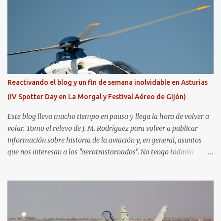
Reactivando el blog y un fin de semana inolvidable en Asturias
(IV Spotter Day en La Morgal y Festival Aéreo de Gijón)
Este blog lleva mucho tiempo en pausa y llega la hora de volver a
volar. Tomo el relevo de J. M. Rodríguez para volver a publicar
información sobre historia de la aviación y, en general, asuntos
que nos interesan a los "aerotrastornados". No tengo todavía
definida la nueva línea del blog, así que pido un poco de paciencia
hasta que todo se ponga en marcha de nuevo. Mientras tanto, os
dejo con algunas de las imágenes que tomé este pasado fin de
semana. El sábado 23 de julio de 2022 asistí, gracias a
Aerospotters Principado a una genial sesión fotográfica en el