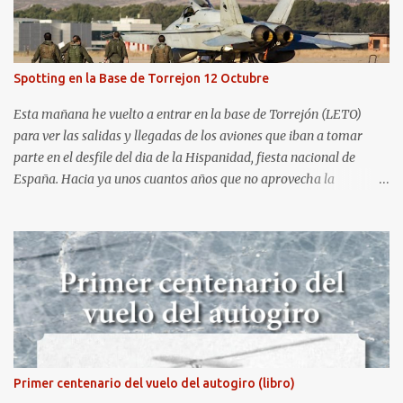
aeródromo de La Morgal (todavía no he tenido tiempo de
procesar esas imágenes). Al día siguiente, asistí al Festival Aéreo de
Gijón . He aquí algunas de las tomas que realicé este pasado
domingo.
Spotting en la Base de Torrejon 12 Octubre
Esta mañana he vuelto a entrar en la base de Torrejón (LETO)
para ver las salidas y llegadas de los aviones que iban a tomar
parte en el desfile del dia de la Hispanidad, fiesta nacional de
España. Hacia ya unos cuantos años que no aprovecha la
oportunidad de ser socio de la Asociación Aire para entrar a la
base. Los últimos años había hecho fotos desde fuera (hay un sitio
cercano en la senda de aterrizaje) pero... no es lo mismo :-) La cita
comenzaba a las 8:30 de la mañana en el control de seguridad de
la base militar con mas de 100 personas haciendo cola para
identificarnos antes de acceder. Una vez dentro, como otras
ocasiones, hemos dejado los coches en una zona común desde la
que nos han trasladado en autobuses por el interior de la base. La
primera parada ha sido en la plataforma al lado de donde estaban
Primer centenario del vuelo del autogiro (libro)
aparcados los F18 y donde también había un veterano F4 Phantom