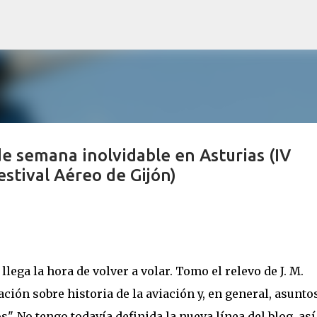
Ir al contenido principal
de semana inolvidable en Asturias (IV
stival Aéreo de Gijón)
lega la hora de volver a volar. Tomo el relevo de J. M.
ción sobre historia de la aviación y, en general, asunto
". No tengo todavía definida la nueva línea del blog, así