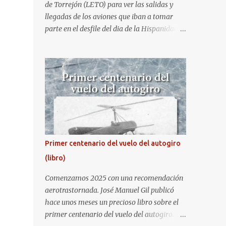
de Torrejón (LETO) para ver las salidas y
llegadas de los aviones que iban a tomar
parte en el desfile del dia de la Hispanidad,
fiesta nacional de España. Hacia ya unos
cuantos años que no aprovecha la
oportunidad de ser socio de la Asociación
Aire para entrar a la base. Los últimos años
había hecho fotos desde fuera (hay un sitio
cercano en la senda de aterrizaje) pero... no
es lo mismo :-) La cita comenzaba a las 8:30
de la mañana en el control de seguridad de
la base militar con mas de 100 personas
Primer centenario del vuelo del autogiro
haciendo cola para identificarnos antes de
(libro)
acceder. Una vez dentro, como otras
ocasiones, hemos dejado los coches en una
Comenzamos 2025 con una recomendación
zona común desde la que nos han
aerotrastornada. José Manuel Gil publicó
trasladado en autobuses por el interior de la
hace unos meses un precioso libro sobre el
base. La primera parada ha sido en la
primer centenario del vuelo del autogiro.
plataforma al lado de donde estaban