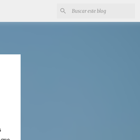
s
 que