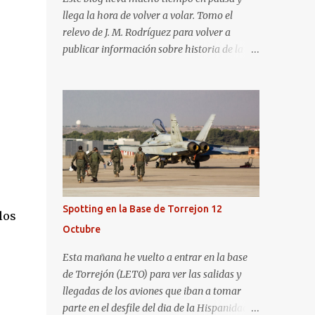
llega la hora de volver a volar. Tomo el
relevo de J. M. Rodríguez para volver a
publicar información sobre historia de la
aviación y, en general, asuntos que nos
interesan a los "aerotrastornados". No tengo
todavía definida la nueva línea del blog, así
que pido un poco de paciencia hasta que
todo se ponga en marcha de nuevo. Mientras
tanto, os dejo con algunas de las imágenes
que tomé este pasado fin de semana. El
sábado 23 de julio de 2022 asistí, gracias a
Aerospotters Principado a una genial sesión
Spotting en la Base de Torrejon 12
los
fotográfica en el aeródromo de La Morgal
Octubre
(todavía no he tenido tiempo de procesar
esas imágenes). Al día siguiente, asistí al
Esta mañana he vuelto a entrar en la base
Festival Aéreo de Gijón . He aquí algunas de
de Torrejón (LETO) para ver las salidas y
las tomas que realicé este pasado domingo.
llegadas de los aviones que iban a tomar
parte en el desfile del dia de la Hispanidad,