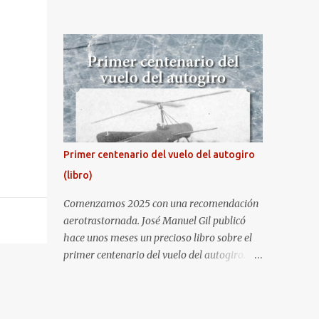
fiesta nacional de España. Hacia ya unos
cuantos años que no aprovecha la
oportunidad de ser socio de la Asociación
Aire para entrar a la base. Los últimos años
había hecho fotos desde fuera (hay un sitio
cercano en la senda de aterrizaje) pero... no
es lo mismo :-) La cita comenzaba a las 8:30
de la mañana en el control de seguridad de
la base militar con mas de 100 personas
Primer centenario del vuelo del autogiro
haciendo cola para identificarnos antes de
(libro)
acceder. Una vez dentro, como otras
ocasiones, hemos dejado los coches en una
Comenzamos 2025 con una recomendación
zona común desde la que nos han
aerotrastornada. José Manuel Gil publicó
trasladado en autobuses por el interior de la
hace unos meses un precioso libro sobre el
base. La primera parada ha sido en la
primer centenario del vuelo del autogiro.
plataforma al lado de donde estaban
Era una edición especial, de lujo. Ahora, sale
aparcados los F18 y donde también había un
a la venta la edición en tapa dura comercial
veterano F4 Phantom . Mientras tirábamos
en Amazon. Repito, es una preciosidad de
las primeras fotos los pilotos iban entrando