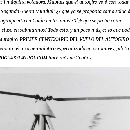
til máquina voladora. ¿Sabíais que el autogiro voló con todas 
la Segunda Guerra Mundial? ¿Y que ya se proponía como soluci
ogiropuerto en Colón en los años 30?¿Y que se probó como
cluso en submarinos? Todo esto, y un poco más, es lo que pod
del autogiro. PRIMER CENTENARIO DEL VUELO DEL AUTOGIRO e
eniero técnico aeronáutico especializado en aeronaves, piloto
ANDGLASSPATROL.COM hace más de 15 años.