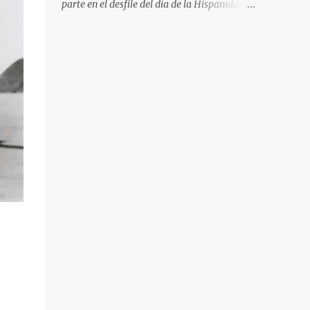
parte en el desfile del dia de la Hispanidad,
fiesta nacional de España. Hacia ya unos
cuantos años que no aprovecha la
oportunidad de ser socio de la Asociación
Aire para entrar a la base. Los últimos años
había hecho fotos desde fuera (hay un sitio
cercano en la senda de aterrizaje) pero... no
es lo mismo :-) La cita comenzaba a las 8:30
de la mañana en el control de seguridad de
la base militar con mas de 100 personas
haciendo cola para identificarnos antes de
acceder. Una vez dentro, como otras
ocasiones, hemos dejado los coches en una
zona común desde la que nos han
trasladado en autobuses por el interior de la
base. La primera parada ha sido en la
plataforma al lado de donde estaban
aparcados los F18 y donde también había un
veterano F4 Phantom . Mientras tirábamos