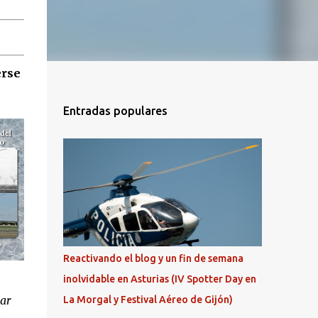
erse
Entradas populares
Reactivando el blog y un fin de semana
inolvidable en Asturias (IV Spotter Day en
iar
La Morgal y Festival Aéreo de Gijón)