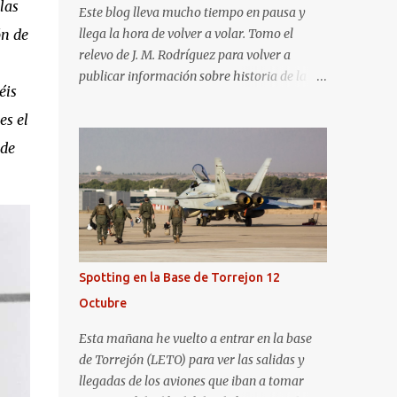
las
Este blog lleva mucho tiempo en pausa y
ón de
llega la hora de volver a volar. Tomo el
relevo de J. M. Rodríguez para volver a
publicar información sobre historia de la
éis
aviación y, en general, asuntos que nos
s el
interesan a los "aerotrastornados". No tengo
todavía definida la nueva línea del blog, así
 de
que pido un poco de paciencia hasta que
todo se ponga en marcha de nuevo. Mientras
tanto, os dejo con algunas de las imágenes
que tomé este pasado fin de semana. El
sábado 23 de julio de 2022 asistí, gracias a
Aerospotters Principado a una genial sesión
Spotting en la Base de Torrejon 12
fotográfica en el aeródromo de La Morgal
Octubre
(todavía no he tenido tiempo de procesar
esas imágenes). Al día siguiente, asistí al
Esta mañana he vuelto a entrar en la base
Festival Aéreo de Gijón . He aquí algunas de
de Torrejón (LETO) para ver las salidas y
las tomas que realicé este pasado domingo.
llegadas de los aviones que iban a tomar