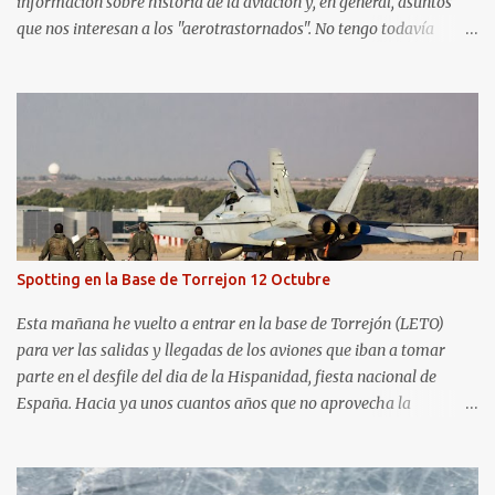
información sobre historia de la aviación y, en general, asuntos
que nos interesan a los "aerotrastornados". No tengo todavía
definida la nueva línea del blog, así que pido un poco de paciencia
hasta que todo se ponga en marcha de nuevo. Mientras tanto, os
dejo con algunas de las imágenes que tomé este pasado fin de
semana. El sábado 23 de julio de 2022 asistí, gracias a
Aerospotters Principado a una genial sesión fotográfica en el
aeródromo de La Morgal (todavía no he tenido tiempo de
procesar esas imágenes). Al día siguiente, asistí al Festival Aéreo de
Gijón . He aquí algunas de las tomas que realicé este pasado
domingo.
Spotting en la Base de Torrejon 12 Octubre
Esta mañana he vuelto a entrar en la base de Torrejón (LETO)
para ver las salidas y llegadas de los aviones que iban a tomar
parte en el desfile del dia de la Hispanidad, fiesta nacional de
España. Hacia ya unos cuantos años que no aprovecha la
oportunidad de ser socio de la Asociación Aire para entrar a la
base. Los últimos años había hecho fotos desde fuera (hay un sitio
cercano en la senda de aterrizaje) pero... no es lo mismo :-) La cita