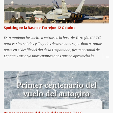
Aerospotters Principado a una genial sesión fotográfica en el
aeródromo de La Morgal (todavía no he tenido tiempo de
procesar esas imágenes). Al día siguiente, asistí al Festival Aéreo de
Gijón . He aquí algunas de las tomas que realicé este pasado
domingo.
Spotting en la Base de Torrejon 12 Octubre
Esta mañana he vuelto a entrar en la base de Torrejón (LETO)
para ver las salidas y llegadas de los aviones que iban a tomar
parte en el desfile del dia de la Hispanidad, fiesta nacional de
España. Hacia ya unos cuantos años que no aprovecha la
oportunidad de ser socio de la Asociación Aire para entrar a la
base. Los últimos años había hecho fotos desde fuera (hay un sitio
cercano en la senda de aterrizaje) pero... no es lo mismo :-) La cita
comenzaba a las 8:30 de la mañana en el control de seguridad de
la base militar con mas de 100 personas haciendo cola para
identificarnos antes de acceder. Una vez dentro, como otras
ocasiones, hemos dejado los coches en una zona común desde la
que nos han trasladado en autobuses por el interior de la base. La
primera parada ha sido en la plataforma al lado de donde estaban