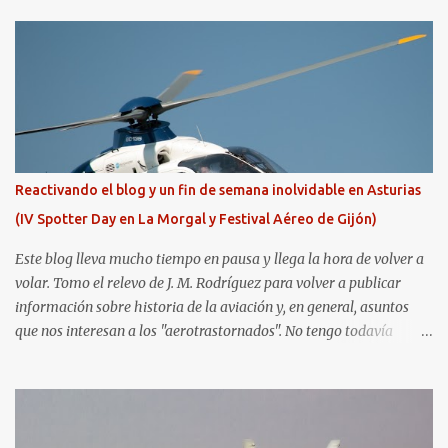
Reactivando el blog y un fin de semana inolvidable en Asturias
(IV Spotter Day en La Morgal y Festival Aéreo de Gijón)
Este blog lleva mucho tiempo en pausa y llega la hora de volver a
volar. Tomo el relevo de J. M. Rodríguez para volver a publicar
información sobre historia de la aviación y, en general, asuntos
que nos interesan a los "aerotrastornados". No tengo todavía
definida la nueva línea del blog, así que pido un poco de paciencia
hasta que todo se ponga en marcha de nuevo. Mientras tanto, os
dejo con algunas de las imágenes que tomé este pasado fin de
semana. El sábado 23 de julio de 2022 asistí, gracias a