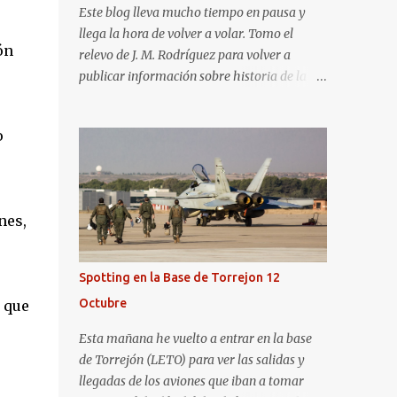
Este blog lleva mucho tiempo en pausa y
llega la hora de volver a volar. Tomo el
ón
relevo de J. M. Rodríguez para volver a
publicar información sobre historia de la
aviación y, en general, asuntos que nos
interesan a los "aerotrastornados". No tengo
o
todavía definida la nueva línea del blog, así
que pido un poco de paciencia hasta que
todo se ponga en marcha de nuevo. Mientras
tanto, os dejo con algunas de las imágenes
nes,
que tomé este pasado fin de semana. El
sábado 23 de julio de 2022 asistí, gracias a
Aerospotters Principado a una genial sesión
Spotting en la Base de Torrejon 12
fotográfica en el aeródromo de La Morgal
Octubre
o que
(todavía no he tenido tiempo de procesar
esas imágenes). Al día siguiente, asistí al
Esta mañana he vuelto a entrar en la base
Festival Aéreo de Gijón . He aquí algunas de
de Torrejón (LETO) para ver las salidas y
las tomas que realicé este pasado domingo.
llegadas de los aviones que iban a tomar