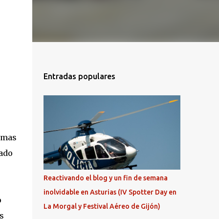
Entradas populares
jamas
cado
Reactivando el blog y un fin de semana
inolvidable en Asturias (IV Spotter Day en
o
La Morgal y Festival Aéreo de Gijón)
s