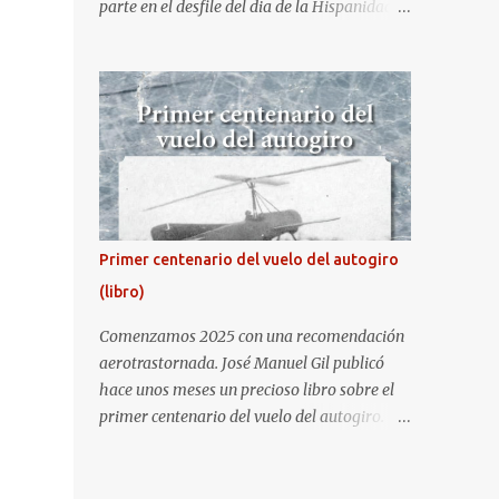
parte en el desfile del dia de la Hispanidad,
fiesta nacional de España. Hacia ya unos
cuantos años que no aprovecha la
oportunidad de ser socio de la Asociación
Aire para entrar a la base. Los últimos años
había hecho fotos desde fuera (hay un sitio
cercano en la senda de aterrizaje) pero... no
es lo mismo :-) La cita comenzaba a las 8:30
de la mañana en el control de seguridad de
la base militar con mas de 100 personas
Primer centenario del vuelo del autogiro
haciendo cola para identificarnos antes de
(libro)
acceder. Una vez dentro, como otras
ocasiones, hemos dejado los coches en una
Comenzamos 2025 con una recomendación
zona común desde la que nos han
aerotrastornada. José Manuel Gil publicó
trasladado en autobuses por el interior de la
hace unos meses un precioso libro sobre el
base. La primera parada ha sido en la
primer centenario del vuelo del autogiro.
plataforma al lado de donde estaban
Era una edición especial, de lujo. Ahora, sale
aparcados los F18 y donde también había un
a la venta la edición en tapa dura comercial
veterano F4 Phantom . Mientras tirábamos
en Amazon. Repito, es una preciosidad de