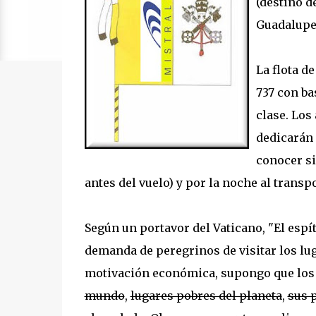
(destino d
Guadalupe
La flota d
737 con ba
clase. Los
dedicarán 
conocer si
antes del vuelo) y por la noche al trans
Según un portavor del Vaticano, "El espíti
demanda de peregrinos de visitar los lug
motivación económica, supongo que los 
mundo
,
lugares pobres del planeta
,
sus 