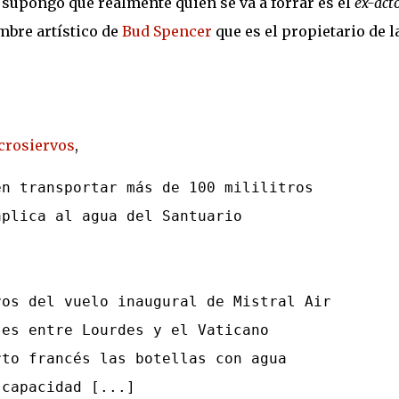
, supongo que realmente quien se va a forrar es el
ex-act
mbre artístico de
Bud Spencer
que es el propietario de l
crosiervos
,
en transportar más de 100 mililitros
aplica al agua del Santuario
ros del vuelo inaugural de Mistral Air
jes entre Lourdes y el Vaticano
rto francés las botellas con agua
 capacidad [...]