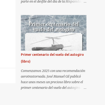
parte en el desfile del dia de la Hispanidad,
fiesta nacional de España. Hacia ya unos
cuantos años que no aprovecha la
oportunidad de ser socio de la Asociación
Aire para entrar a la base. Los últimos años
había hecho fotos desde fuera (hay un sitio
cercano en la senda de aterrizaje) pero... no
es lo mismo :-) La cita comenzaba a las 8:30
de la mañana en el control de seguridad de
la base militar con mas de 100 personas
Primer centenario del vuelo del autogiro
haciendo cola para identificarnos antes de
(libro)
acceder. Una vez dentro, como otras
ocasiones, hemos dejado los coches en una
Comenzamos 2025 con una recomendación
zona común desde la que nos han
aerotrastornada. José Manuel Gil publicó
trasladado en autobuses por el interior de la
hace unos meses un precioso libro sobre el
base. La primera parada ha sido en la
primer centenario del vuelo del autogiro.
plataforma al lado de donde estaban
Era una edición especial, de lujo. Ahora, sale
aparcados los F18 y donde también había un
a la venta la edición en tapa dura comercial
veterano F4 Phantom . Mientras tirábamos
en Amazon. Repito, es una preciosidad de