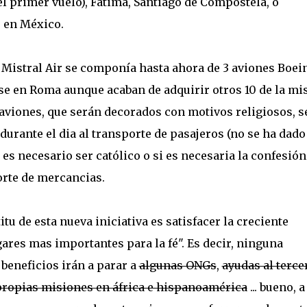
el primer vuelo), Fátima, Santiago de Compostela, o
 en México.
e Mistral Air se componía hasta ahora de 3 aviones Boei
se en Roma aunque acaban de adquirir otros 10 de la m
 aviones, que serán decorados con motivos religiosos, s
durante el dia al transporte de pasajeros (no se ha dado
 es necesario ser católico o si es necesaria la confesión
porte de mercancias.
tu de esta nueva iniciativa es satisfacer la creciente
ares mas importantes para la fé". Es decir, ninguna
beneficios irán a parar a
algunas ONGs
,
ayudas al terce
propias misiones en áfrica e hispanoamérica
... bueno, a