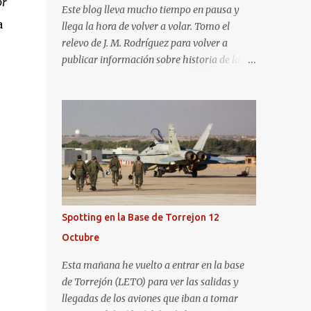
or
Este blog lleva mucho tiempo en pausa y
a
llega la hora de volver a volar. Tomo el
relevo de J. M. Rodríguez para volver a
publicar información sobre historia de la
aviación y, en general, asuntos que nos
interesan a los "aerotrastornados". No tengo
todavía definida la nueva línea del blog, así
que pido un poco de paciencia hasta que
todo se ponga en marcha de nuevo. Mientras
tanto, os dejo con algunas de las imágenes
que tomé este pasado fin de semana. El
sábado 23 de julio de 2022 asistí, gracias a
Aerospotters Principado a una genial sesión
Spotting en la Base de Torrejon 12
fotográfica en el aeródromo de La Morgal
Octubre
(todavía no he tenido tiempo de procesar
esas imágenes). Al día siguiente, asistí al
Esta mañana he vuelto a entrar en la base
Festival Aéreo de Gijón . He aquí algunas de
de Torrejón (LETO) para ver las salidas y
las tomas que realicé este pasado domingo.
llegadas de los aviones que iban a tomar