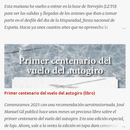
Esta mañana he vuelto a entrar en la base de Torrejón (LETO)
para ver las salidas y llegadas de los aviones que iban a tomar
parte en el desfile del dia de la Hispanidad, fiesta nacional de
España. Hacia ya unos cuantos años que no aprovecha la
oportunidad de ser socio de la Asociación Aire para entrar a la
base. Los últimos años había hecho fotos desde fuera (hay un sitio
cercano en la senda de aterrizaje) pero... no es lo mismo :-) La cita
comenzaba a las 8:30 de la mañana en el control de seguridad de
la base militar con mas de 100 personas haciendo cola para
identificarnos antes de acceder. Una vez dentro, como otras
ocasiones, hemos dejado los coches en una zona común desde la
que nos han trasladado en autobuses por el interior de la base. La
primera parada ha sido en la plataforma al lado de donde estaban
Primer centenario del vuelo del autogiro (libro)
aparcados los F18 y donde también había un veterano F4 Phantom
. Mientras tirábamos las primeras fotos los pilotos iban entrando
Comenzamos 2025 con una recomendación aerotrastornada. José
en sus aparatos y comenzaba la sinfoní...
Manuel Gil publicó hace unos meses un precioso libro sobre el
primer centenario del vuelo del autogiro. Era una edición especial,
de lujo. Ahora, sale a la venta la edición en tapa dura comercial en