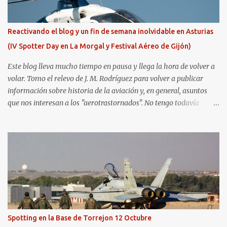
Reactivando el blog y un fin de semana inolvidable en Asturias
(IV Spotter Day en La Morgal y Festival Aéreo de Gijón)
Este blog lleva mucho tiempo en pausa y llega la hora de volver a
volar. Tomo el relevo de J. M. Rodríguez para volver a publicar
información sobre historia de la aviación y, en general, asuntos
que nos interesan a los "aerotrastornados". No tengo todavía
definida la nueva línea del blog, así que pido un poco de paciencia
hasta que todo se ponga en marcha de nuevo. Mientras tanto, os
dejo con algunas de las imágenes que tomé este pasado fin de
semana. El sábado 23 de julio de 2022 asistí, gracias a
Aerospotters Principado a una genial sesión fotográfica en el
aeródromo de La Morgal (todavía no he tenido tiempo de
procesar esas imágenes). Al día siguiente, asistí al Festival Aéreo de
Gijón . He aquí algunas de las tomas que realicé este pasado
domingo.
Spotting en la Base de Torrejon 12 Octubre