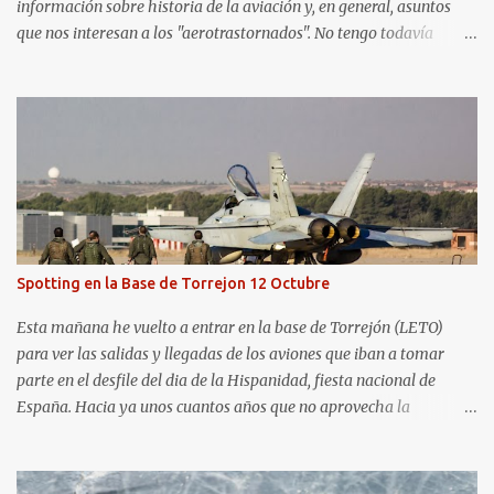
información sobre historia de la aviación y, en general, asuntos
que nos interesan a los "aerotrastornados". No tengo todavía
definida la nueva línea del blog, así que pido un poco de paciencia
hasta que todo se ponga en marcha de nuevo. Mientras tanto, os
dejo con algunas de las imágenes que tomé este pasado fin de
semana. El sábado 23 de julio de 2022 asistí, gracias a
Aerospotters Principado a una genial sesión fotográfica en el
aeródromo de La Morgal (todavía no he tenido tiempo de
procesar esas imágenes). Al día siguiente, asistí al Festival Aéreo de
Gijón . He aquí algunas de las tomas que realicé este pasado
domingo.
Spotting en la Base de Torrejon 12 Octubre
Esta mañana he vuelto a entrar en la base de Torrejón (LETO)
para ver las salidas y llegadas de los aviones que iban a tomar
parte en el desfile del dia de la Hispanidad, fiesta nacional de
España. Hacia ya unos cuantos años que no aprovecha la
oportunidad de ser socio de la Asociación Aire para entrar a la
base. Los últimos años había hecho fotos desde fuera (hay un sitio
cercano en la senda de aterrizaje) pero... no es lo mismo :-) La cita