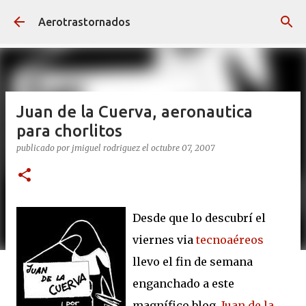
Ir al contenido principal
Aerotrastornados
Juan de la Cuerva, aeronautica
para chorlitos
publicado por
jmiguel rodriguez
el
octubre 07, 2007
Desde que lo descubrí el
viernes via
tecnoaéreos
llevo el fin de semana
enganchado a este
magnífico blog,
Juan de la