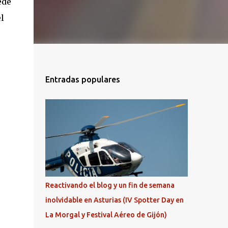
ede
l
Entradas populares
Reactivando el blog y un fin de semana
inolvidable en Asturias (IV Spotter Day en
La Morgal y Festival Aéreo de Gijón)