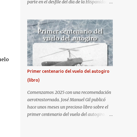
parte en el desfile del dia de la Hispanidad,
fiesta nacional de España. Hacia ya unos
cuantos años que no aprovecha la
oportunidad de ser socio de la Asociación
Aire para entrar a la base. Los últimos años
había hecho fotos desde fuera (hay un sitio
cercano en la senda de aterrizaje) pero... no
es lo mismo :-) La cita comenzaba a las 8:30
uelo
de la mañana en el control de seguridad de
la base militar con mas de 100 personas
Primer centenario del vuelo del autogiro
haciendo cola para identificarnos antes de
(libro)
acceder. Una vez dentro, como otras
ocasiones, hemos dejado los coches en una
Comenzamos 2025 con una recomendación
zona común desde la que nos han
aerotrastornada. José Manuel Gil publicó
trasladado en autobuses por el interior de la
hace unos meses un precioso libro sobre el
base. La primera parada ha sido en la
primer centenario del vuelo del autogiro.
plataforma al lado de donde estaban
Era una edición especial, de lujo. Ahora, sale
aparcados los F18 y donde también había un
a la venta la edición en tapa dura comercial
veterano F4 Phantom . Mientras tirábamos
en Amazon. Repito, es una preciosidad de