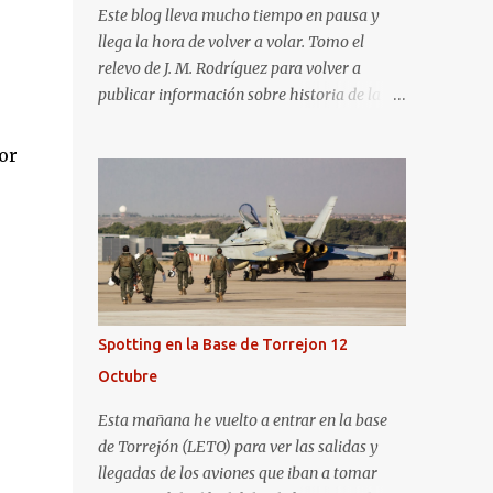
Este blog lleva mucho tiempo en pausa y
llega la hora de volver a volar. Tomo el
relevo de J. M. Rodríguez para volver a
publicar información sobre historia de la
aviación y, en general, asuntos que nos
interesan a los "aerotrastornados". No tengo
or
todavía definida la nueva línea del blog, así
que pido un poco de paciencia hasta que
todo se ponga en marcha de nuevo. Mientras
tanto, os dejo con algunas de las imágenes
que tomé este pasado fin de semana. El
sábado 23 de julio de 2022 asistí, gracias a
Aerospotters Principado a una genial sesión
Spotting en la Base de Torrejon 12
fotográfica en el aeródromo de La Morgal
Octubre
(todavía no he tenido tiempo de procesar
esas imágenes). Al día siguiente, asistí al
Esta mañana he vuelto a entrar en la base
Festival Aéreo de Gijón . He aquí algunas de
de Torrejón (LETO) para ver las salidas y
las tomas que realicé este pasado domingo.
llegadas de los aviones que iban a tomar