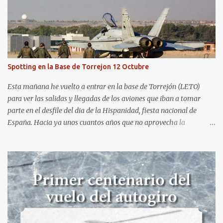
semana. El sábado 23 de julio de 2022 asistí, gracias a
Aerospotters Principado a una genial sesión fotográfica en el
aeródromo de La Morgal (todavía no he tenido tiempo de
procesar esas imágenes). Al día siguiente, asistí al Festival Aéreo de
Gijón . He aquí algunas de las tomas que realicé este pasado
domingo.
Spotting en la Base de Torrejon 12 Octubre
Esta mañana he vuelto a entrar en la base de Torrejón (LETO)
para ver las salidas y llegadas de los aviones que iban a tomar
parte en el desfile del dia de la Hispanidad, fiesta nacional de
España. Hacia ya unos cuantos años que no aprovecha la
oportunidad de ser socio de la Asociación Aire para entrar a la
base. Los últimos años había hecho fotos desde fuera (hay un sitio
cercano en la senda de aterrizaje) pero... no es lo mismo :-) La cita
comenzaba a las 8:30 de la mañana en el control de seguridad de
la base militar con mas de 100 personas haciendo cola para
identificarnos antes de acceder. Una vez dentro, como otras
ocasiones, hemos dejado los coches en una zona común desde la
que nos han trasladado en autobuses por el interior de la base. La