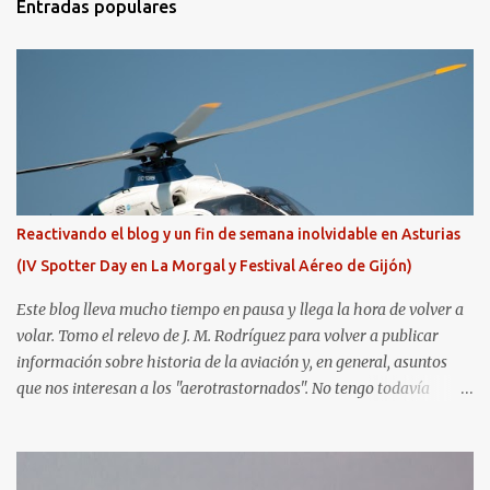
Entradas populares
Reactivando el blog y un fin de semana inolvidable en Asturias
(IV Spotter Day en La Morgal y Festival Aéreo de Gijón)
Este blog lleva mucho tiempo en pausa y llega la hora de volver a
volar. Tomo el relevo de J. M. Rodríguez para volver a publicar
información sobre historia de la aviación y, en general, asuntos
que nos interesan a los "aerotrastornados". No tengo todavía
definida la nueva línea del blog, así que pido un poco de paciencia
hasta que todo se ponga en marcha de nuevo. Mientras tanto, os
dejo con algunas de las imágenes que tomé este pasado fin de