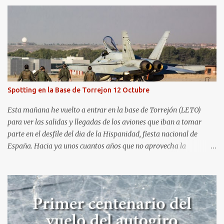
hasta que todo se ponga en marcha de nuevo. Mientras tanto, os
dejo con algunas de las imágenes que tomé este pasado fin de
semana. El sábado 23 de julio de 2022 asistí, gracias a
Aerospotters Principado a una genial sesión fotográfica en el
aeródromo de La Morgal (todavía no he tenido tiempo de
procesar esas imágenes). Al día siguiente, asistí al Festival Aéreo de
Gijón . He aquí algunas de las tomas que realicé este pasado
domingo.
Spotting en la Base de Torrejon 12 Octubre
Esta mañana he vuelto a entrar en la base de Torrejón (LETO)
para ver las salidas y llegadas de los aviones que iban a tomar
parte en el desfile del dia de la Hispanidad, fiesta nacional de
España. Hacia ya unos cuantos años que no aprovecha la
oportunidad de ser socio de la Asociación Aire para entrar a la
base. Los últimos años había hecho fotos desde fuera (hay un sitio
cercano en la senda de aterrizaje) pero... no es lo mismo :-) La cita
comenzaba a las 8:30 de la mañana en el control de seguridad de
la base militar con mas de 100 personas haciendo cola para
identificarnos antes de acceder. Una vez dentro, como otras