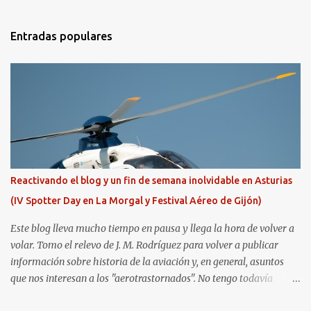
Entradas populares
Reactivando el blog y un fin de semana inolvidable en Asturias
(IV Spotter Day en La Morgal y Festival Aéreo de Gijón)
Este blog lleva mucho tiempo en pausa y llega la hora de volver a
volar. Tomo el relevo de J. M. Rodríguez para volver a publicar
información sobre historia de la aviación y, en general, asuntos
que nos interesan a los "aerotrastornados". No tengo todavía
definida la nueva línea del blog, así que pido un poco de paciencia