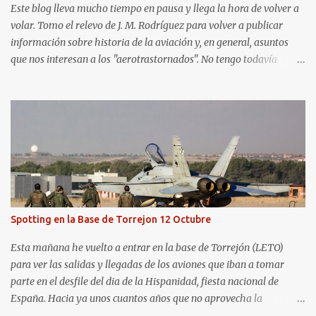
Este blog lleva mucho tiempo en pausa y llega la hora de volver a
volar. Tomo el relevo de J. M. Rodríguez para volver a publicar
información sobre historia de la aviación y, en general, asuntos
que nos interesan a los "aerotrastornados". No tengo todavía
definida la nueva línea del blog, así que pido un poco de paciencia
hasta que todo se ponga en marcha de nuevo. Mientras tanto, os
dejo con algunas de las imágenes que tomé este pasado fin de
semana. El sábado 23 de julio de 2022 asistí, gracias a
Aerospotters Principado a una genial sesión fotográfica en el
aeródromo de La Morgal (todavía no he tenido tiempo de
procesar esas imágenes). Al día siguiente, asistí al Festival Aéreo de
Gijón . He aquí algunas de las tomas que realicé este pasado
domingo.
Spotting en la Base de Torrejon 12 Octubre
Esta mañana he vuelto a entrar en la base de Torrejón (LETO)
para ver las salidas y llegadas de los aviones que iban a tomar
parte en el desfile del dia de la Hispanidad, fiesta nacional de
España. Hacia ya unos cuantos años que no aprovecha la
oportunidad de ser socio de la Asociación Aire para entrar a la