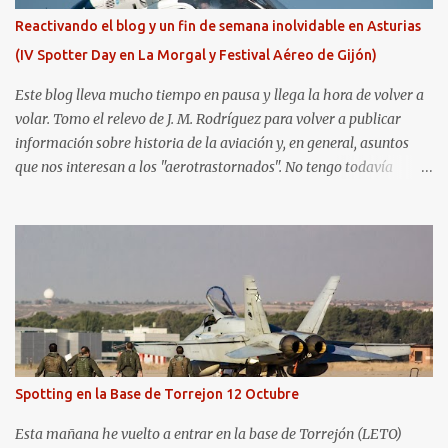
Reactivando el blog y un fin de semana inolvidable en Asturias
(IV Spotter Day en La Morgal y Festival Aéreo de Gijón)
Este blog lleva mucho tiempo en pausa y llega la hora de volver a
volar. Tomo el relevo de J. M. Rodríguez para volver a publicar
información sobre historia de la aviación y, en general, asuntos
que nos interesan a los "aerotrastornados". No tengo todavía
definida la nueva línea del blog, así que pido un poco de paciencia
hasta que todo se ponga en marcha de nuevo. Mientras tanto, os
dejo con algunas de las imágenes que tomé este pasado fin de
semana. El sábado 23 de julio de 2022 asistí, gracias a
Aerospotters Principado a una genial sesión fotográfica en el
aeródromo de La Morgal (todavía no he tenido tiempo de
procesar esas imágenes). Al día siguiente, asistí al Festival Aéreo de
Gijón . He aquí algunas de las tomas que realicé este pasado
domingo.
Spotting en la Base de Torrejon 12 Octubre
Esta mañana he vuelto a entrar en la base de Torrejón (LETO)