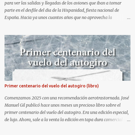
para ver las salidas y llegadas de los aviones que iban a tomar
parte en el desfile del dia de la Hispanidad, fiesta nacional de
España. Hacia ya unos cuantos años que no aprovecha la
oportunidad de ser socio de la Asociación Aire para entrar a la
base. Los últimos años había hecho fotos desde fuera (hay un sitio
cercano en la senda de aterrizaje) pero... no es lo mismo :-) La cita
comenzaba a las 8:30 de la mañana en el control de seguridad de
la base militar con mas de 100 personas haciendo cola para
identificarnos antes de acceder. Una vez dentro, como otras
ocasiones, hemos dejado los coches en una zona común desde la
que nos han trasladado en autobuses por el interior de la base. La
primera parada ha sido en la plataforma al lado de donde estaban
Primer centenario del vuelo del autogiro (libro)
aparcados los F18 y donde también había un veterano F4 Phantom
. Mientras tirábamos las primeras fotos los pilotos iban entrando
Comenzamos 2025 con una recomendación aerotrastornada. José
en sus aparatos y comenzaba la sinfoní...
Manuel Gil publicó hace unos meses un precioso libro sobre el
primer centenario del vuelo del autogiro. Era una edición especial,
de lujo. Ahora, sale a la venta la edición en tapa dura comercial en
Amazon. Repito, es una preciosidad de libro, en gran formato y con
fotografías espectaculares. ACCEDER A LA FICHA DEL LIBRO EN