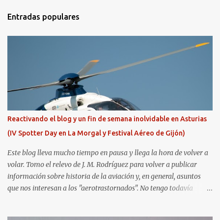
Entradas populares
Reactivando el blog y un fin de semana inolvidable en Asturias
(IV Spotter Day en La Morgal y Festival Aéreo de Gijón)
Este blog lleva mucho tiempo en pausa y llega la hora de volver a
volar. Tomo el relevo de J. M. Rodríguez para volver a publicar
información sobre historia de la aviación y, en general, asuntos
que nos interesan a los "aerotrastornados". No tengo todavía
definida la nueva línea del blog, así que pido un poco de paciencia
hasta que todo se ponga en marcha de nuevo. Mientras tanto, os