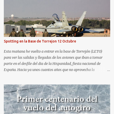
dejo con algunas de las imágenes que tomé este pasado fin de
semana. El sábado 23 de julio de 2022 asistí, gracias a
Aerospotters Principado a una genial sesión fotográfica en el
aeródromo de La Morgal (todavía no he tenido tiempo de
procesar esas imágenes). Al día siguiente, asistí al Festival Aéreo de
Gijón . He aquí algunas de las tomas que realicé este pasado
domingo.
Spotting en la Base de Torrejon 12 Octubre
Esta mañana he vuelto a entrar en la base de Torrejón (LETO)
para ver las salidas y llegadas de los aviones que iban a tomar
parte en el desfile del dia de la Hispanidad, fiesta nacional de
España. Hacia ya unos cuantos años que no aprovecha la
oportunidad de ser socio de la Asociación Aire para entrar a la
base. Los últimos años había hecho fotos desde fuera (hay un sitio
cercano en la senda de aterrizaje) pero... no es lo mismo :-) La cita
comenzaba a las 8:30 de la mañana en el control de seguridad de
la base militar con mas de 100 personas haciendo cola para
identificarnos antes de acceder. Una vez dentro, como otras
ocasiones, hemos dejado los coches en una zona común desde la