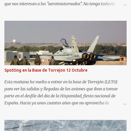
que nos interesan a los "aerotrastornados". No tengo todavía
definida la nueva línea del blog, así que pido un poco de paciencia
hasta que todo se ponga en marcha de nuevo. Mientras tanto, os
dejo con algunas de las imágenes que tomé este pasado fin de
semana. El sábado 23 de julio de 2022 asistí, gracias a
Aerospotters Principado a una genial sesión fotográfica en el
aeródromo de La Morgal (todavía no he tenido tiempo de
procesar esas imágenes). Al día siguiente, asistí al Festival Aéreo de
Gijón . He aquí algunas de las tomas que realicé este pasado
domingo.
Spotting en la Base de Torrejon 12 Octubre
Esta mañana he vuelto a entrar en la base de Torrejón (LETO)
para ver las salidas y llegadas de los aviones que iban a tomar
parte en el desfile del dia de la Hispanidad, fiesta nacional de
España. Hacia ya unos cuantos años que no aprovecha la
oportunidad de ser socio de la Asociación Aire para entrar a la
base. Los últimos años había hecho fotos desde fuera (hay un sitio
cercano en la senda de aterrizaje) pero... no es lo mismo :-) La cita