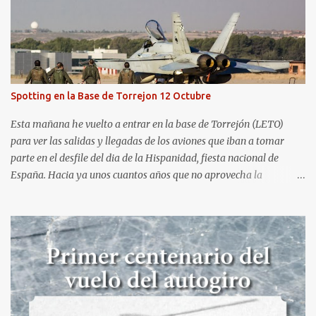
semana. El sábado 23 de julio de 2022 asistí, gracias a
Aerospotters Principado a una genial sesión fotográfica en el
aeródromo de La Morgal (todavía no he tenido tiempo de
procesar esas imágenes). Al día siguiente, asistí al Festival Aéreo de
Gijón . He aquí algunas de las tomas que realicé este pasado
domingo.
Spotting en la Base de Torrejon 12 Octubre
Esta mañana he vuelto a entrar en la base de Torrejón (LETO)
para ver las salidas y llegadas de los aviones que iban a tomar
parte en el desfile del dia de la Hispanidad, fiesta nacional de
España. Hacia ya unos cuantos años que no aprovecha la
oportunidad de ser socio de la Asociación Aire para entrar a la
base. Los últimos años había hecho fotos desde fuera (hay un sitio
cercano en la senda de aterrizaje) pero... no es lo mismo :-) La cita
comenzaba a las 8:30 de la mañana en el control de seguridad de
la base militar con mas de 100 personas haciendo cola para
identificarnos antes de acceder. Una vez dentro, como otras
ocasiones, hemos dejado los coches en una zona común desde la
que nos han trasladado en autobuses por el interior de la base. La