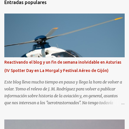
Entradas populares
Reactivando el blog y un fin de semana inolvidable en Asturias
(IV Spotter Day en La Morgal y Festival Aéreo de Gijón)
Este blog lleva mucho tiempo en pausa y llega la hora de volver a
volar. Tomo el relevo de J. M. Rodríguez para volver a publicar
información sobre historia de la aviación y, en general, asuntos
que nos interesan a los "aerotrastornados". No tengo todavía
definida la nueva línea del blog, así que pido un poco de paciencia
hasta que todo se ponga en marcha de nuevo. Mientras tanto, os
dejo con algunas de las imágenes que tomé este pasado fin de