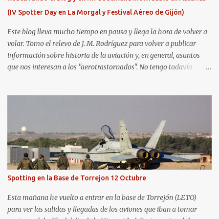
(IV Spotter Day en La Morgal y Festival Aéreo de Gijón)
Este blog lleva mucho tiempo en pausa y llega la hora de volver a
volar. Tomo el relevo de J. M. Rodríguez para volver a publicar
información sobre historia de la aviación y, en general, asuntos
que nos interesan a los "aerotrastornados". No tengo todavía
definida la nueva línea del blog, así que pido un poco de paciencia
hasta que todo se ponga en marcha de nuevo. Mientras tanto, os
dejo con algunas de las imágenes que tomé este pasado fin de
semana. El sábado 23 de julio de 2022 asistí, gracias a
Aerospotters Principado a una genial sesión fotográfica en el
aeródromo de La Morgal (todavía no he tenido tiempo de
procesar esas imágenes). Al día siguiente, asistí al Festival Aéreo de
Gijón . He aquí algunas de las tomas que realicé este pasado
domingo.
Spotting en la Base de Torrejon 12 Octubre
Esta mañana he vuelto a entrar en la base de Torrejón (LETO)
para ver las salidas y llegadas de los aviones que iban a tomar