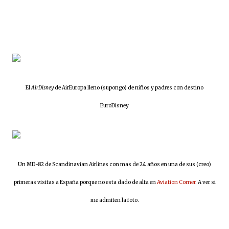
El
AirDisney
de AirEuropa lleno (supongo) de niños y padres con destino
EuroDisney
Un MD-82 de Scandinavian Airlines con mas de 24 años en una de sus (creo)
primeras visitas a España porque no esta dado de alta en
Aviation Corner
. A ver si
me admiten la foto.