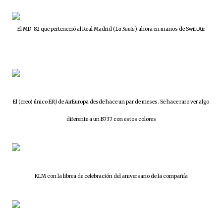
El MD-82 que perteneció al Real Madrid (
La Saeta
) ahora en manos de SwiftAir
El (creo) único ERJ de AirEuropa desde hace un par de meses. Se hace raro ver algo
diferente a un B737 con estos colores
KLM con la librea de celebración del aniversario de la compañía