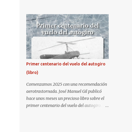
fiesta nacional de España. Hacia ya unos
cuantos años que no aprovecha la
oportunidad de ser socio de la Asociación
Aire para entrar a la base. Los últimos años
había hecho fotos desde fuera (hay un sitio
cercano en la senda de aterrizaje) pero... no
es lo mismo :-) La cita comenzaba a las 8:30
de la mañana en el control de seguridad de
la base militar con mas de 100 personas
Primer centenario del vuelo del autogiro
haciendo cola para identificarnos antes de
(libro)
acceder. Una vez dentro, como otras
ocasiones, hemos dejado los coches en una
Comenzamos 2025 con una recomendación
zona común desde la que nos han
aerotrastornada. José Manuel Gil publicó
trasladado en autobuses por el interior de la
hace unos meses un precioso libro sobre el
base. La primera parada ha sido en la
primer centenario del vuelo del autogiro.
plataforma al lado de donde estaban
Era una edición especial, de lujo. Ahora, sale
aparcados los F18 y donde también había un
a la venta la edición en tapa dura comercial
veterano F4 Phantom . Mientras tirábamos
en Amazon. Repito, es una preciosidad de
las primeras fotos los pilotos iban entrando