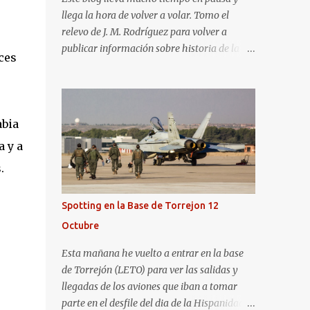
llega la hora de volver a volar. Tomo el
relevo de J. M. Rodríguez para volver a
publicar información sobre historia de la
ces
aviación y, en general, asuntos que nos
interesan a los "aerotrastornados". No tengo
todavía definida la nueva línea del blog, así
que pido un poco de paciencia hasta que
abia
todo se ponga en marcha de nuevo. Mientras
a y a
tanto, os dejo con algunas de las imágenes
que tomé este pasado fin de semana. El
.
sábado 23 de julio de 2022 asistí, gracias a
Aerospotters Principado a una genial sesión
Spotting en la Base de Torrejon 12
fotográfica en el aeródromo de La Morgal
Octubre
(todavía no he tenido tiempo de procesar
esas imágenes). Al día siguiente, asistí al
Esta mañana he vuelto a entrar en la base
Festival Aéreo de Gijón . He aquí algunas de
de Torrejón (LETO) para ver las salidas y
las tomas que realicé este pasado domingo.
llegadas de los aviones que iban a tomar
parte en el desfile del dia de la Hispanidad,