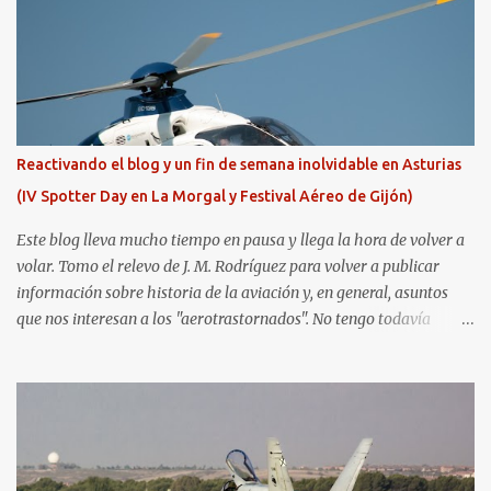
Reactivando el blog y un fin de semana inolvidable en Asturias
(IV Spotter Day en La Morgal y Festival Aéreo de Gijón)
Este blog lleva mucho tiempo en pausa y llega la hora de volver a
volar. Tomo el relevo de J. M. Rodríguez para volver a publicar
información sobre historia de la aviación y, en general, asuntos
que nos interesan a los "aerotrastornados". No tengo todavía
definida la nueva línea del blog, así que pido un poco de paciencia
hasta que todo se ponga en marcha de nuevo. Mientras tanto, os
dejo con algunas de las imágenes que tomé este pasado fin de
semana. El sábado 23 de julio de 2022 asistí, gracias a
Aerospotters Principado a una genial sesión fotográfica en el
aeródromo de La Morgal (todavía no he tenido tiempo de