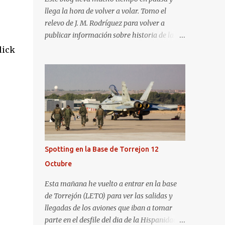
llega la hora de volver a volar. Tomo el
relevo de J. M. Rodríguez para volver a
publicar información sobre historia de la
aviación y, en general, asuntos que nos
lick
interesan a los "aerotrastornados". No tengo
todavía definida la nueva línea del blog, así
que pido un poco de paciencia hasta que
todo se ponga en marcha de nuevo. Mientras
tanto, os dejo con algunas de las imágenes
que tomé este pasado fin de semana. El
sábado 23 de julio de 2022 asistí, gracias a
Aerospotters Principado a una genial sesión
Spotting en la Base de Torrejon 12
fotográfica en el aeródromo de La Morgal
Octubre
(todavía no he tenido tiempo de procesar
esas imágenes). Al día siguiente, asistí al
Esta mañana he vuelto a entrar en la base
Festival Aéreo de Gijón . He aquí algunas de
de Torrejón (LETO) para ver las salidas y
las tomas que realicé este pasado domingo.
llegadas de los aviones que iban a tomar
parte en el desfile del dia de la Hispanidad,