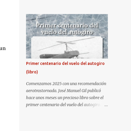
fiesta nacional de España. Hacia ya unos
cuantos años que no aprovecha la
oportunidad de ser socio de la Asociación
Aire para entrar a la base. Los últimos años
había hecho fotos desde fuera (hay un sitio
cercano en la senda de aterrizaje) pero... no
es lo mismo :-) La cita comenzaba a las 8:30
 un
de la mañana en el control de seguridad de
la base militar con mas de 100 personas
Primer centenario del vuelo del autogiro
haciendo cola para identificarnos antes de
(libro)
acceder. Una vez dentro, como otras
ocasiones, hemos dejado los coches en una
Comenzamos 2025 con una recomendación
zona común desde la que nos han
aerotrastornada. José Manuel Gil publicó
trasladado en autobuses por el interior de la
hace unos meses un precioso libro sobre el
base. La primera parada ha sido en la
primer centenario del vuelo del autogiro.
plataforma al lado de donde estaban
Era una edición especial, de lujo. Ahora, sale
aparcados los F18 y donde también había un
a la venta la edición en tapa dura comercial
veterano F4 Phantom . Mientras tirábamos
en Amazon. Repito, es una preciosidad de
las primeras fotos los pilotos iban entrando