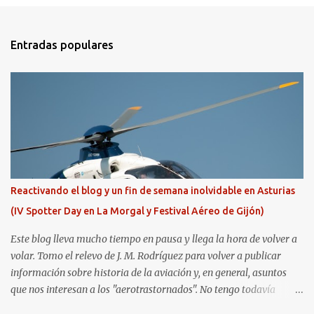
Entradas populares
Reactivando el blog y un fin de semana inolvidable en Asturias
(IV Spotter Day en La Morgal y Festival Aéreo de Gijón)
Este blog lleva mucho tiempo en pausa y llega la hora de volver a
volar. Tomo el relevo de J. M. Rodríguez para volver a publicar
información sobre historia de la aviación y, en general, asuntos
que nos interesan a los "aerotrastornados". No tengo todavía
definida la nueva línea del blog, así que pido un poco de paciencia