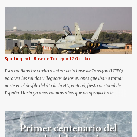
hasta que todo se ponga en marcha de nuevo. Mientras tanto, os
dejo con algunas de las imágenes que tomé este pasado fin de
semana. El sábado 23 de julio de 2022 asistí, gracias a
Aerospotters Principado a una genial sesión fotográfica en el
aeródromo de La Morgal (todavía no he tenido tiempo de
procesar esas imágenes). Al día siguiente, asistí al Festival Aéreo de
Gijón . He aquí algunas de las tomas que realicé este pasado
domingo.
Spotting en la Base de Torrejon 12 Octubre
Esta mañana he vuelto a entrar en la base de Torrejón (LETO)
para ver las salidas y llegadas de los aviones que iban a tomar
parte en el desfile del dia de la Hispanidad, fiesta nacional de
España. Hacia ya unos cuantos años que no aprovecha la
oportunidad de ser socio de la Asociación Aire para entrar a la
base. Los últimos años había hecho fotos desde fuera (hay un sitio
cercano en la senda de aterrizaje) pero... no es lo mismo :-) La cita
comenzaba a las 8:30 de la mañana en el control de seguridad de
la base militar con mas de 100 personas haciendo cola para