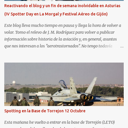
Reactivando el blog y un fin de semana inolvidable en Asturias
(IV Spotter Day en La Morgal y Festival Aéreo de Gijón)
Este blog lleva mucho tiempo en pausa y llega la hora de volver a
volar. Tomo el relevo de J. M. Rodríguez para volver a publicar
información sobre historia de la aviación y, en general, asuntos
que nos interesan a los "aerotrastornados". No tengo todavía
definida la nueva línea del blog, así que pido un poco de paciencia
hasta que todo se ponga en marcha de nuevo. Mientras tanto, os
dejo con algunas de las imágenes que tomé este pasado fin de
semana. El sábado 23 de julio de 2022 asistí, gracias a
Aerospotters Principado a una genial sesión fotográfica en el
aeródromo de La Morgal (todavía no he tenido tiempo de
procesar esas imágenes). Al día siguiente, asistí al Festival Aéreo de
Gijón . He aquí algunas de las tomas que realicé este pasado
domingo.
Spotting en la Base de Torrejon 12 Octubre
Esta mañana he vuelto a entrar en la base de Torrejón (LETO)