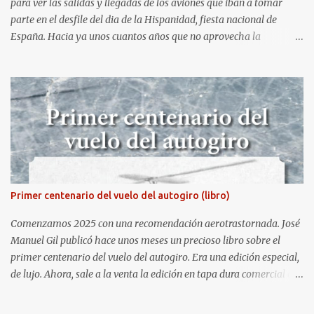
para ver las salidas y llegadas de los aviones que iban a tomar
parte en el desfile del dia de la Hispanidad, fiesta nacional de
España. Hacia ya unos cuantos años que no aprovecha la
oportunidad de ser socio de la Asociación Aire para entrar a la
base. Los últimos años había hecho fotos desde fuera (hay un sitio
cercano en la senda de aterrizaje) pero... no es lo mismo :-) La cita
comenzaba a las 8:30 de la mañana en el control de seguridad de
la base militar con mas de 100 personas haciendo cola para
identificarnos antes de acceder. Una vez dentro, como otras
ocasiones, hemos dejado los coches en una zona común desde la
que nos han trasladado en autobuses por el interior de la base. La
primera parada ha sido en la plataforma al lado de donde estaban
Primer centenario del vuelo del autogiro (libro)
aparcados los F18 y donde también había un veterano F4 Phantom
. Mientras tirábamos las primeras fotos los pilotos iban entrando
Comenzamos 2025 con una recomendación aerotrastornada. José
en sus aparatos y comenzaba la sinfoní...
Manuel Gil publicó hace unos meses un precioso libro sobre el
primer centenario del vuelo del autogiro. Era una edición especial,
de lujo. Ahora, sale a la venta la edición en tapa dura comercial en
Amazon. Repito, es una preciosidad de libro, en gran formato y con
fotografías espectaculares. ACCEDER A LA FICHA DEL LIBRO EN