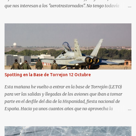
que nos interesan a los "aerotrastornados". No tengo todavía
definida la nueva línea del blog, así que pido un poco de paciencia
hasta que todo se ponga en marcha de nuevo. Mientras tanto, os
dejo con algunas de las imágenes que tomé este pasado fin de
semana. El sábado 23 de julio de 2022 asistí, gracias a
Aerospotters Principado a una genial sesión fotográfica en el
aeródromo de La Morgal (todavía no he tenido tiempo de
procesar esas imágenes). Al día siguiente, asistí al Festival Aéreo de
Gijón . He aquí algunas de las tomas que realicé este pasado
domingo.
Spotting en la Base de Torrejon 12 Octubre
Esta mañana he vuelto a entrar en la base de Torrejón (LETO)
para ver las salidas y llegadas de los aviones que iban a tomar
parte en el desfile del dia de la Hispanidad, fiesta nacional de
España. Hacia ya unos cuantos años que no aprovecha la
oportunidad de ser socio de la Asociación Aire para entrar a la
base. Los últimos años había hecho fotos desde fuera (hay un sitio
cercano en la senda de aterrizaje) pero... no es lo mismo :-) La cita