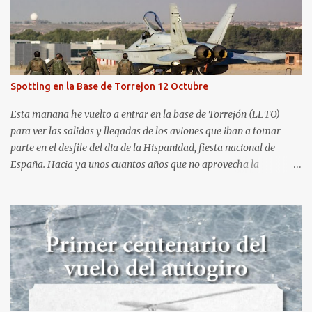
Aerospotters Principado a una genial sesión fotográfica en el
aeródromo de La Morgal (todavía no he tenido tiempo de
procesar esas imágenes). Al día siguiente, asistí al Festival Aéreo de
Gijón . He aquí algunas de las tomas que realicé este pasado
domingo.
Spotting en la Base de Torrejon 12 Octubre
Esta mañana he vuelto a entrar en la base de Torrejón (LETO)
para ver las salidas y llegadas de los aviones que iban a tomar
parte en el desfile del dia de la Hispanidad, fiesta nacional de
España. Hacia ya unos cuantos años que no aprovecha la
oportunidad de ser socio de la Asociación Aire para entrar a la
base. Los últimos años había hecho fotos desde fuera (hay un sitio
cercano en la senda de aterrizaje) pero... no es lo mismo :-) La cita
comenzaba a las 8:30 de la mañana en el control de seguridad de
la base militar con mas de 100 personas haciendo cola para
identificarnos antes de acceder. Una vez dentro, como otras
ocasiones, hemos dejado los coches en una zona común desde la
que nos han trasladado en autobuses por el interior de la base. La