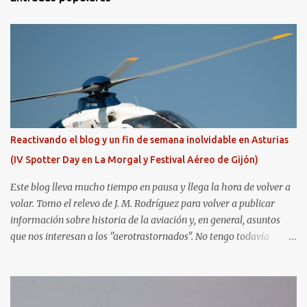
Reactivando el blog y un fin de semana inolvidable en Asturias
(IV Spotter Day en La Morgal y Festival Aéreo de Gijón)
Este blog lleva mucho tiempo en pausa y llega la hora de volver a
volar. Tomo el relevo de J. M. Rodríguez para volver a publicar
información sobre historia de la aviación y, en general, asuntos
que nos interesan a los "aerotrastornados". No tengo todavía
definida la nueva línea del blog, así que pido un poco de paciencia
hasta que todo se ponga en marcha de nuevo. Mientras tanto, os
dejo con algunas de las imágenes que tomé este pasado fin de
semana. El sábado 23 de julio de 2022 asistí, gracias a