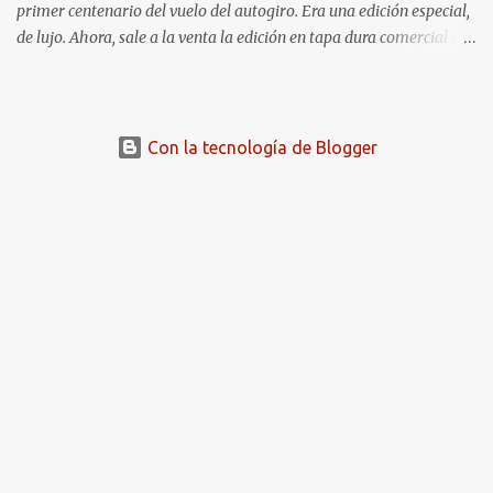
primer centenario del vuelo del autogiro. Era una edición especial,
de lujo. Ahora, sale a la venta la edición en tapa dura comercial en
Amazon. Repito, es una preciosidad de libro, en gran formato y con
fotografías espectaculares. ACCEDER A LA FICHA DEL LIBRO EN
AMAZON Cualquier aerotrastornado que se precie de serlo no
debe dejar pasar la oportunidad de hacerse con este libro, queda
Con la tecnología de Blogger
lanzado el aviso: EL LIBRO ‘PRIMER CENTENARIO DEL VUELO
DEL AUTOGIRO’ REPASA LA HISTORIA POCO CONOCIDA DE
ESTA MÁQUINA VOLADORA En 2023 se cumplieron 100 años del
primer vuelo del autogiro. Y hacía falta un libro de divulgación que
contara su historia, una carencia en la Historia de la Aviación que
cubre el libro PRIMER CENTENARIO DEL VUELO DEL AUTOGIRO.
Este libro de gran formato y tapa dura lo presentó recientemente
el autor, JOSÉ MANUEL GIL, durante el acto del cincuentenario...