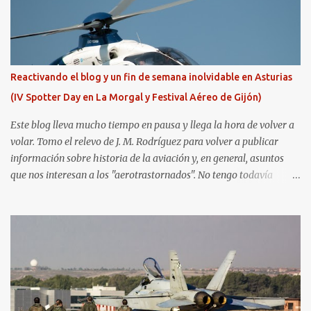
Reactivando el blog y un fin de semana inolvidable en Asturias
(IV Spotter Day en La Morgal y Festival Aéreo de Gijón)
Este blog lleva mucho tiempo en pausa y llega la hora de volver a
volar. Tomo el relevo de J. M. Rodríguez para volver a publicar
información sobre historia de la aviación y, en general, asuntos
que nos interesan a los "aerotrastornados". No tengo todavía
definida la nueva línea del blog, así que pido un poco de paciencia
hasta que todo se ponga en marcha de nuevo. Mientras tanto, os
dejo con algunas de las imágenes que tomé este pasado fin de
semana. El sábado 23 de julio de 2022 asistí, gracias a
Aerospotters Principado a una genial sesión fotográfica en el
aeródromo de La Morgal (todavía no he tenido tiempo de
procesar esas imágenes). Al día siguiente, asistí al Festival Aéreo de
Gijón . He aquí algunas de las tomas que realicé este pasado