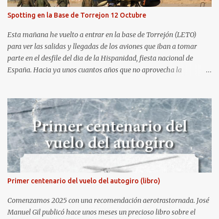
domingo.
Spotting en la Base de Torrejon 12 Octubre
Esta mañana he vuelto a entrar en la base de Torrejón (LETO)
para ver las salidas y llegadas de los aviones que iban a tomar
parte en el desfile del dia de la Hispanidad, fiesta nacional de
España. Hacia ya unos cuantos años que no aprovecha la
oportunidad de ser socio de la Asociación Aire para entrar a la
base. Los últimos años había hecho fotos desde fuera (hay un sitio
cercano en la senda de aterrizaje) pero... no es lo mismo :-) La cita
comenzaba a las 8:30 de la mañana en el control de seguridad de
la base militar con mas de 100 personas haciendo cola para
identificarnos antes de acceder. Una vez dentro, como otras
ocasiones, hemos dejado los coches en una zona común desde la
que nos han trasladado en autobuses por el interior de la base. La
primera parada ha sido en la plataforma al lado de donde estaban
Primer centenario del vuelo del autogiro (libro)
aparcados los F18 y donde también había un veterano F4 Phantom
. Mientras tirábamos las primeras fotos los pilotos iban entrando
Comenzamos 2025 con una recomendación aerotrastornada. José
en sus aparatos y comenzaba la sinfoní...
Manuel Gil publicó hace unos meses un precioso libro sobre el