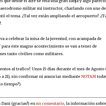
el que desde el aire se veía una gran zanja y algo pareci
 aerodromo militar mi instructor, charlando con uno de
ntó el tema. ¿Tal vez están ampliando el aeropuerto?. ¿T
.
e va a celebrar la misa de la juventud, con acampada de
 Y para este magno acontecimiento se van a tener de
nes tanto civilies como militares.
ntos al trafico?. Unos 15 dias durante el mes de Agosto 
16 a 21), sin confirmar ni anunciar mediante
NOTAM
toda
o tiempo?).
 Dani (gracias!) en
un comentario
, la información sobre