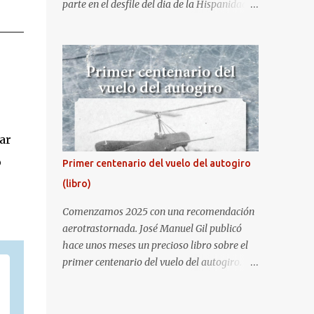
parte en el desfile del dia de la Hispanidad,
fiesta nacional de España. Hacia ya unos
cuantos años que no aprovecha la
oportunidad de ser socio de la Asociación
Aire para entrar a la base. Los últimos años
había hecho fotos desde fuera (hay un sitio
cercano en la senda de aterrizaje) pero... no
es lo mismo :-) La cita comenzaba a las 8:30
ar
de la mañana en el control de seguridad de
la base militar con mas de 100 personas
o
Primer centenario del vuelo del autogiro
haciendo cola para identificarnos antes de
(libro)
acceder. Una vez dentro, como otras
ocasiones, hemos dejado los coches en una
Comenzamos 2025 con una recomendación
zona común desde la que nos han
aerotrastornada. José Manuel Gil publicó
trasladado en autobuses por el interior de la
hace unos meses un precioso libro sobre el
base. La primera parada ha sido en la
primer centenario del vuelo del autogiro.
plataforma al lado de donde estaban
Era una edición especial, de lujo. Ahora, sale
aparcados los F18 y donde también había un
a la venta la edición en tapa dura comercial
veterano F4 Phantom . Mientras tirábamos
en Amazon. Repito, es una preciosidad de