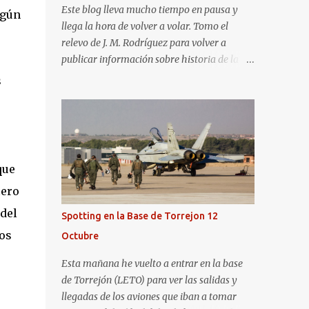
Este blog lleva mucho tiempo en pausa y
egún
llega la hora de volver a volar. Tomo el
relevo de J. M. Rodríguez para volver a
publicar información sobre historia de la
aviación y, en general, asuntos que nos
s
interesan a los "aerotrastornados". No tengo
todavía definida la nueva línea del blog, así
que pido un poco de paciencia hasta que
todo se ponga en marcha de nuevo. Mientras
tanto, os dejo con algunas de las imágenes
que
que tomé este pasado fin de semana. El
iero
sábado 23 de julio de 2022 asistí, gracias a
Aerospotters Principado a una genial sesión
 del
Spotting en la Base de Torrejon 12
fotográfica en el aeródromo de La Morgal
tos
Octubre
(todavía no he tenido tiempo de procesar
esas imágenes). Al día siguiente, asistí al
Esta mañana he vuelto a entrar en la base
Festival Aéreo de Gijón . He aquí algunas de
de Torrejón (LETO) para ver las salidas y
las tomas que realicé este pasado domingo.
llegadas de los aviones que iban a tomar