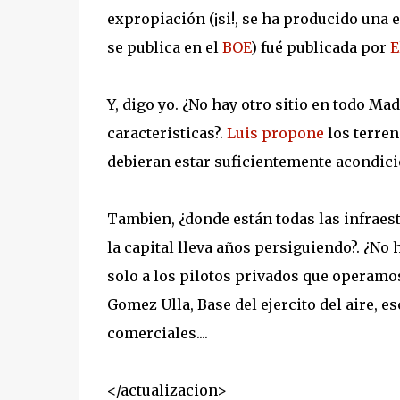
expropiación (¡si!, se ha producido un
se publica en el
BOE
) fué publicada por
E
Y, digo yo. ¿No hay otro sitio en todo M
caracteristicas?.
Luis
propone
los terren
debieran estar suficientemente acondici
Tambien, ¿donde están todas las infraes
la capital lleva años persiguiendo?. ¿No
solo a los pilotos privados que operamos 
Gomez Ulla, Base del ejercito del aire, e
comerciales....
</actualizacion>