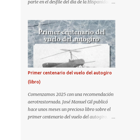
parte en el desfile del dia de la Hispanidad,
fiesta nacional de España. Hacia ya unos
cuantos años que no aprovecha la
oportunidad de ser socio de la Asociación
Aire para entrar a la base. Los últimos años
había hecho fotos desde fuera (hay un sitio
cercano en la senda de aterrizaje) pero... no
es lo mismo :-) La cita comenzaba a las 8:30
de la mañana en el control de seguridad de
la base militar con mas de 100 personas
Primer centenario del vuelo del autogiro
haciendo cola para identificarnos antes de
(libro)
acceder. Una vez dentro, como otras
ocasiones, hemos dejado los coches en una
Comenzamos 2025 con una recomendación
zona común desde la que nos han
aerotrastornada. José Manuel Gil publicó
trasladado en autobuses por el interior de la
hace unos meses un precioso libro sobre el
base. La primera parada ha sido en la
primer centenario del vuelo del autogiro.
plataforma al lado de donde estaban
Era una edición especial, de lujo. Ahora, sale
aparcados los F18 y donde también había un
a la venta la edición en tapa dura comercial
veterano F4 Phantom . Mientras tirábamos
en Amazon. Repito, es una preciosidad de