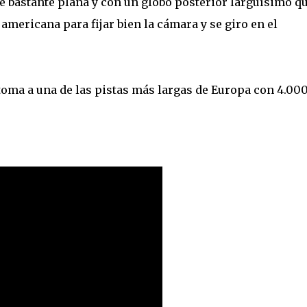
fue bastante plana y con un globo posterior larguísimo q
 americana para fijar bien la cámara y se giro en el
 toma a una de las pistas más largas de Europa con 4.00