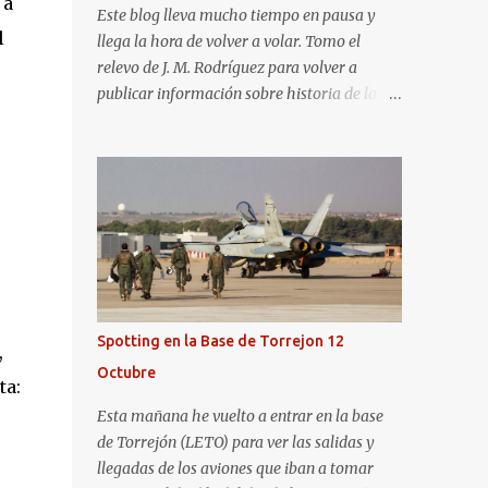
 a
Este blog lleva mucho tiempo en pausa y
l
llega la hora de volver a volar. Tomo el
relevo de J. M. Rodríguez para volver a
publicar información sobre historia de la
aviación y, en general, asuntos que nos
interesan a los "aerotrastornados". No tengo
todavía definida la nueva línea del blog, así
que pido un poco de paciencia hasta que
todo se ponga en marcha de nuevo. Mientras
tanto, os dejo con algunas de las imágenes
que tomé este pasado fin de semana. El
sábado 23 de julio de 2022 asistí, gracias a
Aerospotters Principado a una genial sesión
Spotting en la Base de Torrejon 12
,
fotográfica en el aeródromo de La Morgal
Octubre
(todavía no he tenido tiempo de procesar
ta:
esas imágenes). Al día siguiente, asistí al
Esta mañana he vuelto a entrar en la base
Festival Aéreo de Gijón . He aquí algunas de
de Torrejón (LETO) para ver las salidas y
las tomas que realicé este pasado domingo.
llegadas de los aviones que iban a tomar