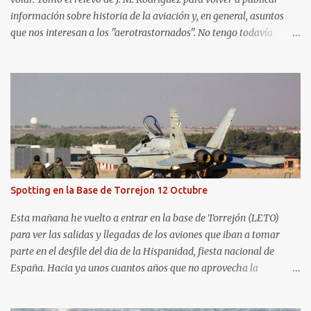
información sobre historia de la aviación y, en general, asuntos
que nos interesan a los "aerotrastornados". No tengo todavía
definida la nueva línea del blog, así que pido un poco de paciencia
hasta que todo se ponga en marcha de nuevo. Mientras tanto, os
dejo con algunas de las imágenes que tomé este pasado fin de
semana. El sábado 23 de julio de 2022 asistí, gracias a
Aerospotters Principado a una genial sesión fotográfica en el
aeródromo de La Morgal (todavía no he tenido tiempo de
procesar esas imágenes). Al día siguiente, asistí al Festival Aéreo de
Gijón . He aquí algunas de las tomas que realicé este pasado
domingo.
Spotting en la Base de Torrejon 12 Octubre
Esta mañana he vuelto a entrar en la base de Torrejón (LETO)
para ver las salidas y llegadas de los aviones que iban a tomar
parte en el desfile del dia de la Hispanidad, fiesta nacional de
España. Hacia ya unos cuantos años que no aprovecha la
oportunidad de ser socio de la Asociación Aire para entrar a la
base. Los últimos años había hecho fotos desde fuera (hay un sitio