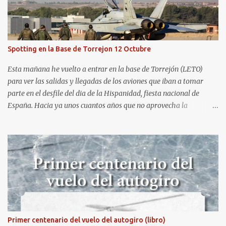
aeródromo de La Morgal (todavía no he tenido tiempo de
procesar esas imágenes). Al día siguiente, asistí al Festival Aéreo de
Gijón . He aquí algunas de las tomas que realicé este pasado
domingo.
Spotting en la Base de Torrejon 12 Octubre
Esta mañana he vuelto a entrar en la base de Torrejón (LETO)
para ver las salidas y llegadas de los aviones que iban a tomar
parte en el desfile del dia de la Hispanidad, fiesta nacional de
España. Hacia ya unos cuantos años que no aprovecha la
oportunidad de ser socio de la Asociación Aire para entrar a la
base. Los últimos años había hecho fotos desde fuera (hay un sitio
cercano en la senda de aterrizaje) pero... no es lo mismo :-) La cita
comenzaba a las 8:30 de la mañana en el control de seguridad de
la base militar con mas de 100 personas haciendo cola para
identificarnos antes de acceder. Una vez dentro, como otras
ocasiones, hemos dejado los coches en una zona común desde la
que nos han trasladado en autobuses por el interior de la base. La
primera parada ha sido en la plataforma al lado de donde estaban
Primer centenario del vuelo del autogiro (libro)