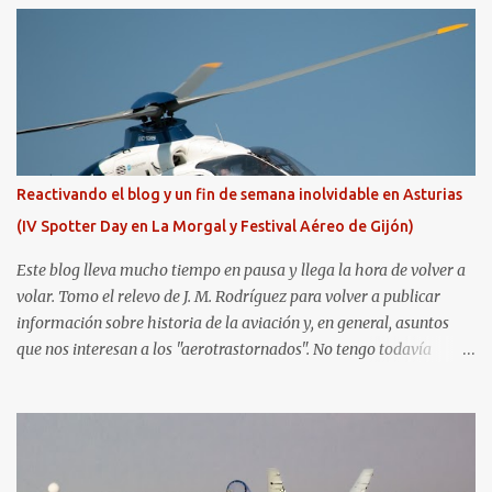
Reactivando el blog y un fin de semana inolvidable en Asturias
(IV Spotter Day en La Morgal y Festival Aéreo de Gijón)
Este blog lleva mucho tiempo en pausa y llega la hora de volver a
volar. Tomo el relevo de J. M. Rodríguez para volver a publicar
información sobre historia de la aviación y, en general, asuntos
que nos interesan a los "aerotrastornados". No tengo todavía
definida la nueva línea del blog, así que pido un poco de paciencia
hasta que todo se ponga en marcha de nuevo. Mientras tanto, os
dejo con algunas de las imágenes que tomé este pasado fin de
semana. El sábado 23 de julio de 2022 asistí, gracias a
Aerospotters Principado a una genial sesión fotográfica en el