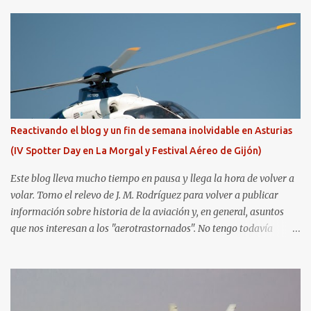
Reactivando el blog y un fin de semana inolvidable en Asturias
(IV Spotter Day en La Morgal y Festival Aéreo de Gijón)
Este blog lleva mucho tiempo en pausa y llega la hora de volver a
volar. Tomo el relevo de J. M. Rodríguez para volver a publicar
información sobre historia de la aviación y, en general, asuntos
que nos interesan a los "aerotrastornados". No tengo todavía
definida la nueva línea del blog, así que pido un poco de paciencia
hasta que todo se ponga en marcha de nuevo. Mientras tanto, os
dejo con algunas de las imágenes que tomé este pasado fin de
semana. El sábado 23 de julio de 2022 asistí, gracias a