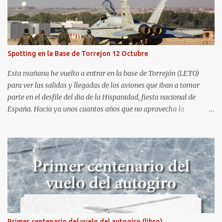
Aerospotters Principado a una genial sesión fotográfica en el
aeródromo de La Morgal (todavía no he tenido tiempo de
procesar esas imágenes). Al día siguiente, asistí al Festival Aéreo de
Gijón . He aquí algunas de las tomas que realicé este pasado
domingo.
Spotting en la Base de Torrejon 12 Octubre
Esta mañana he vuelto a entrar en la base de Torrejón (LETO)
para ver las salidas y llegadas de los aviones que iban a tomar
parte en el desfile del dia de la Hispanidad, fiesta nacional de
España. Hacia ya unos cuantos años que no aprovecha la
oportunidad de ser socio de la Asociación Aire para entrar a la
base. Los últimos años había hecho fotos desde fuera (hay un sitio
cercano en la senda de aterrizaje) pero... no es lo mismo :-) La cita
comenzaba a las 8:30 de la mañana en el control de seguridad de
la base militar con mas de 100 personas haciendo cola para
identificarnos antes de acceder. Una vez dentro, como otras
ocasiones, hemos dejado los coches en una zona común desde la
que nos han trasladado en autobuses por el interior de la base. La
primera parada ha sido en la plataforma al lado de donde estaban
Primer centenario del vuelo del autogiro (libro)