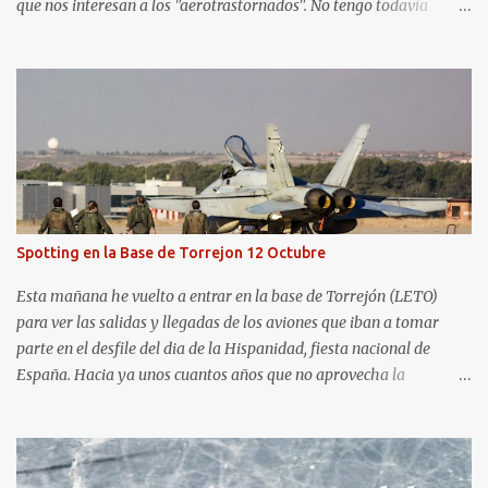
que nos interesan a los "aerotrastornados". No tengo todavía
definida la nueva línea del blog, así que pido un poco de paciencia
hasta que todo se ponga en marcha de nuevo. Mientras tanto, os
dejo con algunas de las imágenes que tomé este pasado fin de
semana. El sábado 23 de julio de 2022 asistí, gracias a
Aerospotters Principado a una genial sesión fotográfica en el
aeródromo de La Morgal (todavía no he tenido tiempo de
procesar esas imágenes). Al día siguiente, asistí al Festival Aéreo de
Gijón . He aquí algunas de las tomas que realicé este pasado
domingo.
Spotting en la Base de Torrejon 12 Octubre
Esta mañana he vuelto a entrar en la base de Torrejón (LETO)
para ver las salidas y llegadas de los aviones que iban a tomar
parte en el desfile del dia de la Hispanidad, fiesta nacional de
España. Hacia ya unos cuantos años que no aprovecha la
oportunidad de ser socio de la Asociación Aire para entrar a la
base. Los últimos años había hecho fotos desde fuera (hay un sitio
cercano en la senda de aterrizaje) pero... no es lo mismo :-) La cita
comenzaba a las 8:30 de la mañana en el control de seguridad de