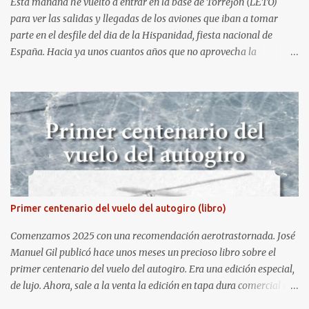
Esta mañana he vuelto a entrar en la base de Torrejón (LETO)
para ver las salidas y llegadas de los aviones que iban a tomar
parte en el desfile del dia de la Hispanidad, fiesta nacional de
España. Hacia ya unos cuantos años que no aprovecha la
oportunidad de ser socio de la Asociación Aire para entrar a la
base. Los últimos años había hecho fotos desde fuera (hay un sitio
cercano en la senda de aterrizaje) pero... no es lo mismo :-) La cita
comenzaba a las 8:30 de la mañana en el control de seguridad de
la base militar con mas de 100 personas haciendo cola para
identificarnos antes de acceder. Una vez dentro, como otras
ocasiones, hemos dejado los coches en una zona común desde la
que nos han trasladado en autobuses por el interior de la base. La
primera parada ha sido en la plataforma al lado de donde estaban
Primer centenario del vuelo del autogiro (libro)
aparcados los F18 y donde también había un veterano F4 Phantom
. Mientras tirábamos las primeras fotos los pilotos iban entrando
Comenzamos 2025 con una recomendación aerotrastornada. José
en sus aparatos y comenzaba la sinfoní...
Manuel Gil publicó hace unos meses un precioso libro sobre el
primer centenario del vuelo del autogiro. Era una edición especial,
de lujo. Ahora, sale a la venta la edición en tapa dura comercial en
Amazon. Repito, es una preciosidad de libro, en gran formato y con