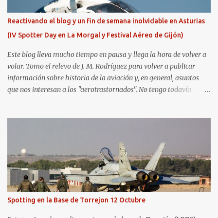
Reactivando el blog y un fin de semana inolvidable en Asturias
(IV Spotter Day en La Morgal y Festival Aéreo de Gijón)
Este blog lleva mucho tiempo en pausa y llega la hora de volver a
volar. Tomo el relevo de J. M. Rodríguez para volver a publicar
información sobre historia de la aviación y, en general, asuntos
que nos interesan a los "aerotrastornados". No tengo todavía
definida la nueva línea del blog, así que pido un poco de paciencia
hasta que todo se ponga en marcha de nuevo. Mientras tanto, os
dejo con algunas de las imágenes que tomé este pasado fin de
semana. El sábado 23 de julio de 2022 asistí, gracias a
Aerospotters Principado a una genial sesión fotográfica en el
aeródromo de La Morgal (todavía no he tenido tiempo de
procesar esas imágenes). Al día siguiente, asistí al Festival Aéreo de
Gijón . He aquí algunas de las tomas que realicé este pasado
domingo.
Spotting en la Base de Torrejon 12 Octubre