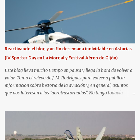
Reactivando el blog y un fin de semana inolvidable en Asturias
(IV Spotter Day en La Morgal y Festival Aéreo de Gijón)
Este blog lleva mucho tiempo en pausa y llega la hora de volver a
volar. Tomo el relevo de J. M. Rodríguez para volver a publicar
información sobre historia de la aviación y, en general, asuntos
que nos interesan a los "aerotrastornados". No tengo todavía
definida la nueva línea del blog, así que pido un poco de paciencia
hasta que todo se ponga en marcha de nuevo. Mientras tanto, os
dejo con algunas de las imágenes que tomé este pasado fin de
semana. El sábado 23 de julio de 2022 asistí, gracias a
Aerospotters Principado a una genial sesión fotográfica en el
aeródromo de La Morgal (todavía no he tenido tiempo de