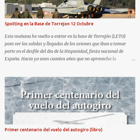
procesar esas imágenes). Al día siguiente, asistí al Festival Aéreo de
Gijón . He aquí algunas de las tomas que realicé este pasado
domingo.
Spotting en la Base de Torrejon 12 Octubre
Esta mañana he vuelto a entrar en la base de Torrejón (LETO)
para ver las salidas y llegadas de los aviones que iban a tomar
parte en el desfile del dia de la Hispanidad, fiesta nacional de
España. Hacia ya unos cuantos años que no aprovecha la
oportunidad de ser socio de la Asociación Aire para entrar a la
base. Los últimos años había hecho fotos desde fuera (hay un sitio
cercano en la senda de aterrizaje) pero... no es lo mismo :-) La cita
comenzaba a las 8:30 de la mañana en el control de seguridad de
la base militar con mas de 100 personas haciendo cola para
identificarnos antes de acceder. Una vez dentro, como otras
ocasiones, hemos dejado los coches en una zona común desde la
que nos han trasladado en autobuses por el interior de la base. La
primera parada ha sido en la plataforma al lado de donde estaban
Primer centenario del vuelo del autogiro (libro)
aparcados los F18 y donde también había un veterano F4 Phantom