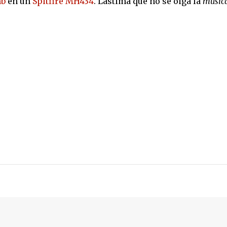
mb
en un
Spitfire MH434
. Lástima que no se oiga la
músic