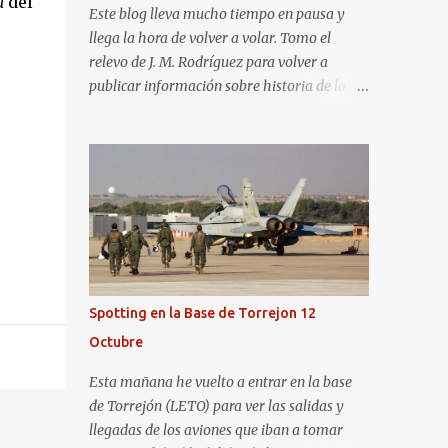
a
del
Este blog lleva mucho tiempo en pausa y
llega la hora de volver a volar. Tomo el
relevo de J. M. Rodríguez para volver a
publicar información sobre historia de la
aviación y, en general, asuntos que nos
interesan a los "aerotrastornados". No tengo
todavía definida la nueva línea del blog, así
que pido un poco de paciencia hasta que
todo se ponga en marcha de nuevo. Mientras
tanto, os dejo con algunas de las imágenes
que tomé este pasado fin de semana. El
sábado 23 de julio de 2022 asistí, gracias a
Aerospotters Principado a una genial sesión
Spotting en la Base de Torrejon 12
fotográfica en el aeródromo de La Morgal
Octubre
(todavía no he tenido tiempo de procesar
esas imágenes). Al día siguiente, asistí al
Esta mañana he vuelto a entrar en la base
Festival Aéreo de Gijón . He aquí algunas de
de Torrejón (LETO) para ver las salidas y
las tomas que realicé este pasado domingo.
llegadas de los aviones que iban a tomar