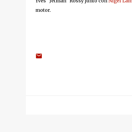
Yves "Jetman" Rossy junto con
Nigel La
motor.