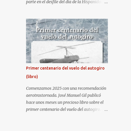
parte en el desfile del dia de la Hispanidad,
fiesta nacional de España. Hacia ya unos
cuantos años que no aprovecha la
oportunidad de ser socio de la Asociación
Aire para entrar a la base. Los últimos años
había hecho fotos desde fuera (hay un sitio
cercano en la senda de aterrizaje) pero... no
es lo mismo :-) La cita comenzaba a las 8:30
de la mañana en el control de seguridad de
la base militar con mas de 100 personas
Primer centenario del vuelo del autogiro
haciendo cola para identificarnos antes de
(libro)
acceder. Una vez dentro, como otras
ocasiones, hemos dejado los coches en una
Comenzamos 2025 con una recomendación
zona común desde la que nos han
aerotrastornada. José Manuel Gil publicó
trasladado en autobuses por el interior de la
hace unos meses un precioso libro sobre el
base. La primera parada ha sido en la
primer centenario del vuelo del autogiro.
plataforma al lado de donde estaban
Era una edición especial, de lujo. Ahora, sale
aparcados los F18 y donde también había un
a la venta la edición en tapa dura comercial
veterano F4 Phantom . Mientras tirábamos
en Amazon. Repito, es una preciosidad de