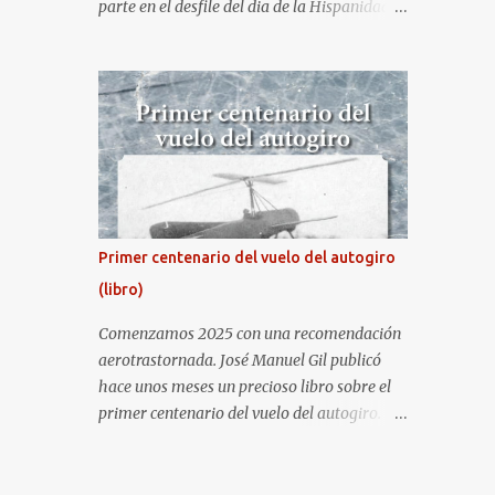
parte en el desfile del dia de la Hispanidad,
fiesta nacional de España. Hacia ya unos
cuantos años que no aprovecha la
oportunidad de ser socio de la Asociación
Aire para entrar a la base. Los últimos años
había hecho fotos desde fuera (hay un sitio
cercano en la senda de aterrizaje) pero... no
es lo mismo :-) La cita comenzaba a las 8:30
de la mañana en el control de seguridad de
la base militar con mas de 100 personas
Primer centenario del vuelo del autogiro
haciendo cola para identificarnos antes de
(libro)
acceder. Una vez dentro, como otras
ocasiones, hemos dejado los coches en una
Comenzamos 2025 con una recomendación
zona común desde la que nos han
aerotrastornada. José Manuel Gil publicó
trasladado en autobuses por el interior de la
hace unos meses un precioso libro sobre el
base. La primera parada ha sido en la
primer centenario del vuelo del autogiro.
plataforma al lado de donde estaban
Era una edición especial, de lujo. Ahora, sale
aparcados los F18 y donde también había un
a la venta la edición en tapa dura comercial
veterano F4 Phantom . Mientras tirábamos
en Amazon. Repito, es una preciosidad de