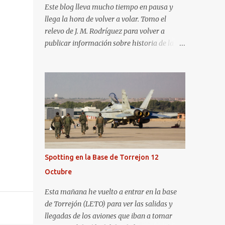
Este blog lleva mucho tiempo en pausa y
llega la hora de volver a volar. Tomo el
relevo de J. M. Rodríguez para volver a
publicar información sobre historia de la
aviación y, en general, asuntos que nos
interesan a los "aerotrastornados". No tengo
todavía definida la nueva línea del blog, así
que pido un poco de paciencia hasta que
todo se ponga en marcha de nuevo. Mientras
tanto, os dejo con algunas de las imágenes
que tomé este pasado fin de semana. El
sábado 23 de julio de 2022 asistí, gracias a
Aerospotters Principado a una genial sesión
Spotting en la Base de Torrejon 12
fotográfica en el aeródromo de La Morgal
Octubre
(todavía no he tenido tiempo de procesar
esas imágenes). Al día siguiente, asistí al
Esta mañana he vuelto a entrar en la base
Festival Aéreo de Gijón . He aquí algunas de
de Torrejón (LETO) para ver las salidas y
las tomas que realicé este pasado domingo.
llegadas de los aviones que iban a tomar