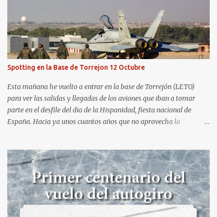
semana. El sábado 23 de julio de 2022 asistí, gracias a
Aerospotters Principado a una genial sesión fotográfica en el
aeródromo de La Morgal (todavía no he tenido tiempo de
procesar esas imágenes). Al día siguiente, asistí al Festival Aéreo de
Gijón . He aquí algunas de las tomas que realicé este pasado
domingo.
Spotting en la Base de Torrejon 12 Octubre
Esta mañana he vuelto a entrar en la base de Torrejón (LETO)
para ver las salidas y llegadas de los aviones que iban a tomar
parte en el desfile del dia de la Hispanidad, fiesta nacional de
España. Hacia ya unos cuantos años que no aprovecha la
oportunidad de ser socio de la Asociación Aire para entrar a la
base. Los últimos años había hecho fotos desde fuera (hay un sitio
cercano en la senda de aterrizaje) pero... no es lo mismo :-) La cita
comenzaba a las 8:30 de la mañana en el control de seguridad de
la base militar con mas de 100 personas haciendo cola para
identificarnos antes de acceder. Una vez dentro, como otras
ocasiones, hemos dejado los coches en una zona común desde la
que nos han trasladado en autobuses por el interior de la base. La