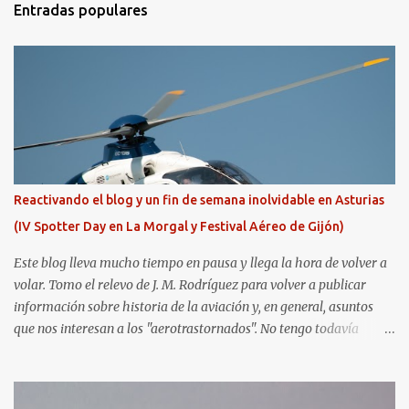
Entradas populares
Reactivando el blog y un fin de semana inolvidable en Asturias
(IV Spotter Day en La Morgal y Festival Aéreo de Gijón)
Este blog lleva mucho tiempo en pausa y llega la hora de volver a
volar. Tomo el relevo de J. M. Rodríguez para volver a publicar
información sobre historia de la aviación y, en general, asuntos
que nos interesan a los "aerotrastornados". No tengo todavía
definida la nueva línea del blog, así que pido un poco de paciencia
hasta que todo se ponga en marcha de nuevo. Mientras tanto, os
dejo con algunas de las imágenes que tomé este pasado fin de