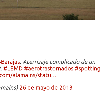
Barajas
. Aterrizaje complicado de un
R.
#LEMD
#aerotrastornados
#spotting
.com/alamains/statu…
amains)
26 de mayo de 2013