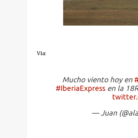
Via:
Mucho viento hoy en
#
#IberiaExpress
en la 18
twitter
— Juan (@al