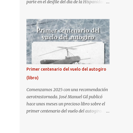
parte en el desfile del dia de la Hispanidad,
fiesta nacional de España. Hacia ya unos
cuantos años que no aprovecha la
oportunidad de ser socio de la Asociación
Aire para entrar a la base. Los últimos años
había hecho fotos desde fuera (hay un sitio
cercano en la senda de aterrizaje) pero... no
es lo mismo :-) La cita comenzaba a las 8:30
de la mañana en el control de seguridad de
la base militar con mas de 100 personas
Primer centenario del vuelo del autogiro
haciendo cola para identificarnos antes de
(libro)
acceder. Una vez dentro, como otras
ocasiones, hemos dejado los coches en una
Comenzamos 2025 con una recomendación
zona común desde la que nos han
aerotrastornada. José Manuel Gil publicó
trasladado en autobuses por el interior de la
hace unos meses un precioso libro sobre el
base. La primera parada ha sido en la
primer centenario del vuelo del autogiro.
plataforma al lado de donde estaban
Era una edición especial, de lujo. Ahora, sale
aparcados los F18 y donde también había un
a la venta la edición en tapa dura comercial
veterano F4 Phantom . Mientras tirábamos
en Amazon. Repito, es una preciosidad de