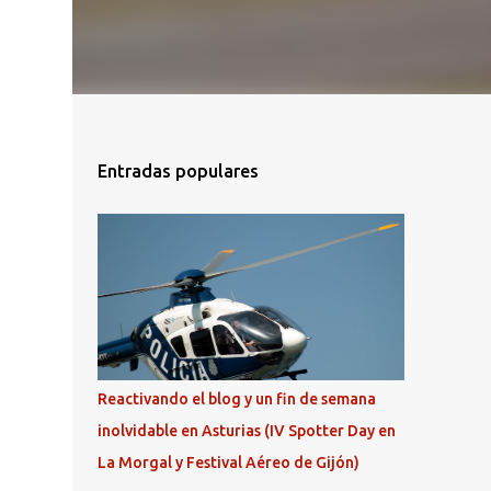
Entradas populares
Reactivando el blog y un fin de semana
inolvidable en Asturias (IV Spotter Day en
La Morgal y Festival Aéreo de Gijón)