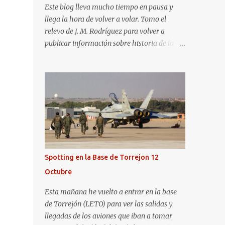
Este blog lleva mucho tiempo en pausa y
llega la hora de volver a volar. Tomo el
relevo de J. M. Rodríguez para volver a
publicar información sobre historia de la
aviación y, en general, asuntos que nos
interesan a los "aerotrastornados". No tengo
todavía definida la nueva línea del blog, así
que pido un poco de paciencia hasta que
todo se ponga en marcha de nuevo. Mientras
tanto, os dejo con algunas de las imágenes
que tomé este pasado fin de semana. El
sábado 23 de julio de 2022 asistí, gracias a
Aerospotters Principado a una genial sesión
Spotting en la Base de Torrejon 12
fotográfica en el aeródromo de La Morgal
Octubre
(todavía no he tenido tiempo de procesar
esas imágenes). Al día siguiente, asistí al
Esta mañana he vuelto a entrar en la base
Festival Aéreo de Gijón . He aquí algunas de
de Torrejón (LETO) para ver las salidas y
las tomas que realicé este pasado domingo.
llegadas de los aviones que iban a tomar