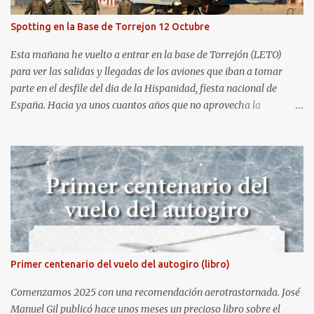
Gijón . He aquí algunas de las tomas que realicé este pasado
domingo.
Spotting en la Base de Torrejon 12 Octubre
Esta mañana he vuelto a entrar en la base de Torrejón (LETO)
para ver las salidas y llegadas de los aviones que iban a tomar
parte en el desfile del dia de la Hispanidad, fiesta nacional de
España. Hacia ya unos cuantos años que no aprovecha la
oportunidad de ser socio de la Asociación Aire para entrar a la
base. Los últimos años había hecho fotos desde fuera (hay un sitio
cercano en la senda de aterrizaje) pero... no es lo mismo :-) La cita
comenzaba a las 8:30 de la mañana en el control de seguridad de
la base militar con mas de 100 personas haciendo cola para
identificarnos antes de acceder. Una vez dentro, como otras
ocasiones, hemos dejado los coches en una zona común desde la
que nos han trasladado en autobuses por el interior de la base. La
primera parada ha sido en la plataforma al lado de donde estaban
Primer centenario del vuelo del autogiro (libro)
aparcados los F18 y donde también había un veterano F4 Phantom
. Mientras tirábamos las primeras fotos los pilotos iban entrando
Comenzamos 2025 con una recomendación aerotrastornada. José
en sus aparatos y comenzaba la sinfoní...
Manuel Gil publicó hace unos meses un precioso libro sobre el