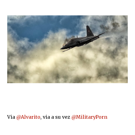
Via
@Alvarito
, via a su vez
@MilitaryPorn