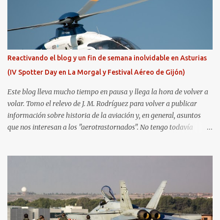
Reactivando el blog y un fin de semana inolvidable en Asturias
(IV Spotter Day en La Morgal y Festival Aéreo de Gijón)
Este blog lleva mucho tiempo en pausa y llega la hora de volver a
volar. Tomo el relevo de J. M. Rodríguez para volver a publicar
información sobre historia de la aviación y, en general, asuntos
que nos interesan a los "aerotrastornados". No tengo todavía
definida la nueva línea del blog, así que pido un poco de paciencia
hasta que todo se ponga en marcha de nuevo. Mientras tanto, os
dejo con algunas de las imágenes que tomé este pasado fin de
semana. El sábado 23 de julio de 2022 asistí, gracias a
Aerospotters Principado a una genial sesión fotográfica en el
aeródromo de La Morgal (todavía no he tenido tiempo de
procesar esas imágenes). Al día siguiente, asistí al Festival Aéreo de