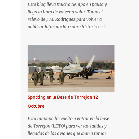
Este blog lleva mucho tiempo en pausa y
llega la hora de volver a volar. Tomo el
relevo de J. M. Rodríguez para volver a
publicar información sobre historia de la
aviación y, en general, asuntos que nos
interesan a los "aerotrastornados". No tengo
todavía definida la nueva línea del blog, así
que pido un poco de paciencia hasta que
todo se ponga en marcha de nuevo. Mientras
tanto, os dejo con algunas de las imágenes
que tomé este pasado fin de semana. El
sábado 23 de julio de 2022 asistí, gracias a
Aerospotters Principado a una genial sesión
Spotting en la Base de Torrejon 12
fotográfica en el aeródromo de La Morgal
Octubre
(todavía no he tenido tiempo de procesar
esas imágenes). Al día siguiente, asistí al
Esta mañana he vuelto a entrar en la base
Festival Aéreo de Gijón . He aquí algunas de
de Torrejón (LETO) para ver las salidas y
las tomas que realicé este pasado domingo.
llegadas de los aviones que iban a tomar