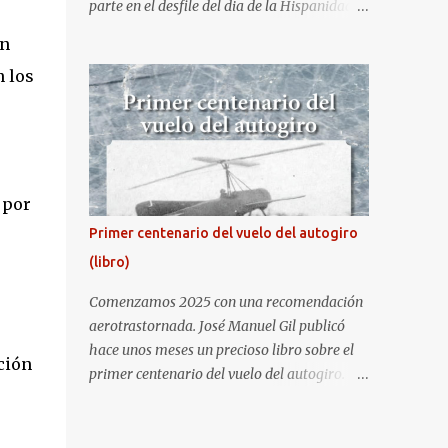
parte en el desfile del dia de la Hispanidad,
fiesta nacional de España. Hacia ya unos
on
cuantos años que no aprovecha la
n los
oportunidad de ser socio de la Asociación
Aire para entrar a la base. Los últimos años
había hecho fotos desde fuera (hay un sitio
cercano en la senda de aterrizaje) pero... no
es lo mismo :-) La cita comenzaba a las 8:30
de la mañana en el control de seguridad de
 por
la base militar con mas de 100 personas
Primer centenario del vuelo del autogiro
haciendo cola para identificarnos antes de
(libro)
acceder. Una vez dentro, como otras
ocasiones, hemos dejado los coches en una
Comenzamos 2025 con una recomendación
zona común desde la que nos han
aerotrastornada. José Manuel Gil publicó
trasladado en autobuses por el interior de la
hace unos meses un precioso libro sobre el
ción
base. La primera parada ha sido en la
primer centenario del vuelo del autogiro.
plataforma al lado de donde estaban
Era una edición especial, de lujo. Ahora, sale
aparcados los F18 y donde también había un
a la venta la edición en tapa dura comercial
veterano F4 Phantom . Mientras tirábamos
en Amazon. Repito, es una preciosidad de