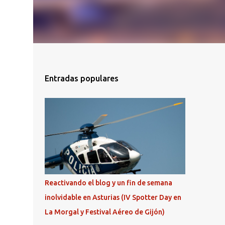
Entradas populares
Reactivando el blog y un fin de semana
inolvidable en Asturias (IV Spotter Day en
La Morgal y Festival Aéreo de Gijón)