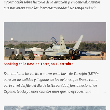
información sobre historia de la aviación y, en general, asuntos
que nos interesan a los "aerotrastornados". No tengo todavía
definida la nueva línea del blog, así que pido un poco de paciencia
hasta que todo se ponga en marcha de nuevo. Mientras tanto, os
dejo con algunas de las imágenes que tomé este pasado fin de
semana. El sábado 23 de julio de 2022 asistí, gracias a
Aerospotters Principado a una genial sesión fotográfica en el
aeródromo de La Morgal (todavía no he tenido tiempo de
procesar esas imágenes). Al día siguiente, asistí al Festival Aéreo de
Gijón . He aquí algunas de las tomas que realicé este pasado
domingo.
Spotting en la Base de Torrejon 12 Octubre
Esta mañana he vuelto a entrar en la base de Torrejón (LETO)
para ver las salidas y llegadas de los aviones que iban a tomar
parte en el desfile del dia de la Hispanidad, fiesta nacional de
España. Hacia ya unos cuantos años que no aprovecha la
oportunidad de ser socio de la Asociación Aire para entrar a la
base. Los últimos años había hecho fotos desde fuera (hay un sitio
cercano en la senda de aterrizaje) pero... no es lo mismo :-) La cita