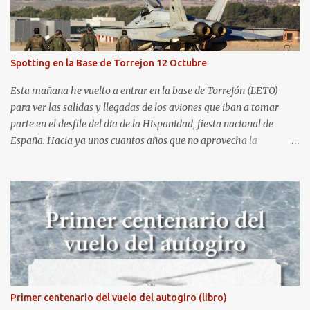
aeródromo de La Morgal (todavía no he tenido tiempo de
procesar esas imágenes). Al día siguiente, asistí al Festival Aéreo de
Gijón . He aquí algunas de las tomas que realicé este pasado
domingo.
Spotting en la Base de Torrejon 12 Octubre
Esta mañana he vuelto a entrar en la base de Torrejón (LETO)
para ver las salidas y llegadas de los aviones que iban a tomar
parte en el desfile del dia de la Hispanidad, fiesta nacional de
España. Hacia ya unos cuantos años que no aprovecha la
oportunidad de ser socio de la Asociación Aire para entrar a la
base. Los últimos años había hecho fotos desde fuera (hay un sitio
cercano en la senda de aterrizaje) pero... no es lo mismo :-) La cita
comenzaba a las 8:30 de la mañana en el control de seguridad de
la base militar con mas de 100 personas haciendo cola para
identificarnos antes de acceder. Una vez dentro, como otras
ocasiones, hemos dejado los coches en una zona común desde la
que nos han trasladado en autobuses por el interior de la base. La
primera parada ha sido en la plataforma al lado de donde estaban
Primer centenario del vuelo del autogiro (libro)
aparcados los F18 y donde también había un veterano F4 Phantom