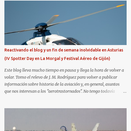
Reactivando el blog y un fin de semana inolvidable en Asturias
(IV Spotter Day en La Morgal y Festival Aéreo de Gijón)
Este blog lleva mucho tiempo en pausa y llega la hora de volver a
volar. Tomo el relevo de J. M. Rodríguez para volver a publicar
información sobre historia de la aviación y, en general, asuntos
que nos interesan a los "aerotrastornados". No tengo todavía
definida la nueva línea del blog, así que pido un poco de paciencia
hasta que todo se ponga en marcha de nuevo. Mientras tanto, os
dejo con algunas de las imágenes que tomé este pasado fin de
semana. El sábado 23 de julio de 2022 asistí, gracias a
Aerospotters Principado a una genial sesión fotográfica en el