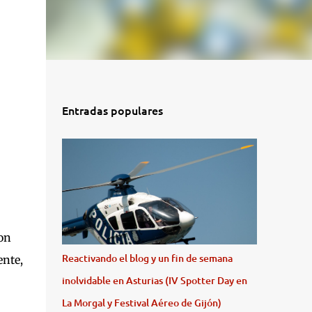
Entradas populares
on
Reactivando el blog y un fin de semana
ente,
inolvidable en Asturias (IV Spotter Day en
La Morgal y Festival Aéreo de Gijón)