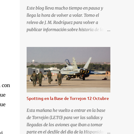
Este blog lleva mucho tiempo en pausa y
llega la hora de volver a volar. Tomo el
relevo de J. M. Rodríguez para volver a
publicar información sobre historia de la
aviación y, en general, asuntos que nos
interesan a los "aerotrastornados". No tengo
todavía definida la nueva línea del blog, así
que pido un poco de paciencia hasta que
todo se ponga en marcha de nuevo. Mientras
tanto, os dejo con algunas de las imágenes
que tomé este pasado fin de semana. El
n con
sábado 23 de julio de 2022 asistí, gracias a
Aerospotters Principado a una genial sesión
que
Spotting en la Base de Torrejon 12 Octubre
fotográfica en el aeródromo de La Morgal
que
(todavía no he tenido tiempo de procesar
Esta mañana he vuelto a entrar en la base
esas imágenes). Al día siguiente, asistí al
de Torrejón (LETO) para ver las salidas y
Festival Aéreo de Gijón . He aquí algunas de
llegadas de los aviones que iban a tomar
las tomas que realicé este pasado domingo.
parte en el desfile del dia de la Hispanidad,
si