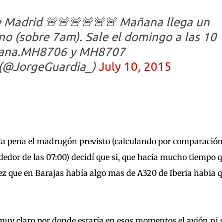
e Madrid 🚨🚨🚨🚨🚨🚨 Mañana llega un
o (sobre 7am). Sale el domingo a las 10
ñana.MH8706 y MH8707
 (@JorgeGuardia_)
July 10, 2015
a la pena el madrugón previsto (calculando por comparació
rededor de las 07:00) decidí que si, que hacia mucho tiempo 
vez que en Barajas había algo mas de A320 de Iberia habia 
 muy claro por donde estaría en esos momentos el avión ni 