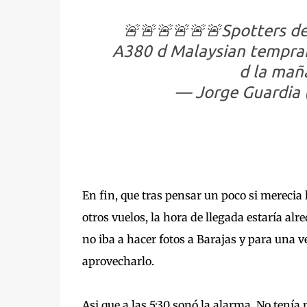
🚨🚨🚨🚨🚨🚨Spotters d
A380 d Malaysian tempran
d la ma
— Jorge Guardia
En fin, que tras pensar un poco si mereci
otros vuelos, la hora de llegada estaría al
no iba a hacer fotos a Barajas y para una 
aprovecharlo.
Asi que a las 5:30 sonó la alarma. No tenía