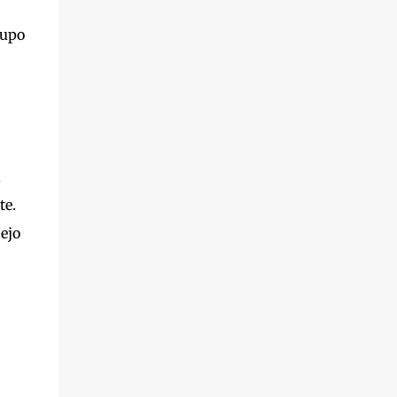
rupo
a
te.
ejo