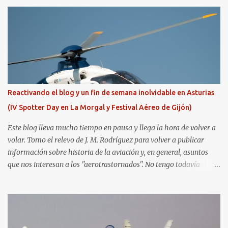
Reactivando el blog y un fin de semana inolvidable en Asturias
(IV Spotter Day en La Morgal y Festival Aéreo de Gijón)
Este blog lleva mucho tiempo en pausa y llega la hora de volver a
volar. Tomo el relevo de J. M. Rodríguez para volver a publicar
información sobre historia de la aviación y, en general, asuntos
que nos interesan a los "aerotrastornados". No tengo todavía
definida la nueva línea del blog, así que pido un poco de paciencia
hasta que todo se ponga en marcha de nuevo. Mientras tanto, os
dejo con algunas de las imágenes que tomé este pasado fin de
semana. El sábado 23 de julio de 2022 asistí, gracias a
Aerospotters Principado a una genial sesión fotográfica en el