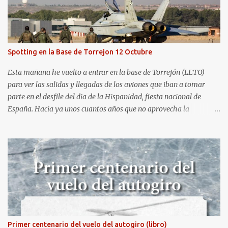
aeródromo de La Morgal (todavía no he tenido tiempo de
procesar esas imágenes). Al día siguiente, asistí al Festival Aéreo de
Gijón . He aquí algunas de las tomas que realicé este pasado
domingo.
Spotting en la Base de Torrejon 12 Octubre
Esta mañana he vuelto a entrar en la base de Torrejón (LETO)
para ver las salidas y llegadas de los aviones que iban a tomar
parte en el desfile del dia de la Hispanidad, fiesta nacional de
España. Hacia ya unos cuantos años que no aprovecha la
oportunidad de ser socio de la Asociación Aire para entrar a la
base. Los últimos años había hecho fotos desde fuera (hay un sitio
cercano en la senda de aterrizaje) pero... no es lo mismo :-) La cita
comenzaba a las 8:30 de la mañana en el control de seguridad de
la base militar con mas de 100 personas haciendo cola para
identificarnos antes de acceder. Una vez dentro, como otras
ocasiones, hemos dejado los coches en una zona común desde la
que nos han trasladado en autobuses por el interior de la base. La
primera parada ha sido en la plataforma al lado de donde estaban
Primer centenario del vuelo del autogiro (libro)