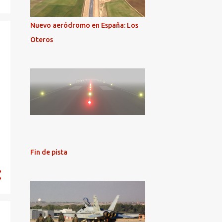
noviembre 2015
1
octubre 2015
Nuevo aeródromo en España: Los
2
agosto 2015
Oteros
4
julio 2015
4
junio 2015
1
mayo 2015
1
marzo 2015
5
febrero 2015
44
2014
Fin de pista
5
diciembre 2014
3
octubre 2014
4
septiembre 2014
3
agosto 2014