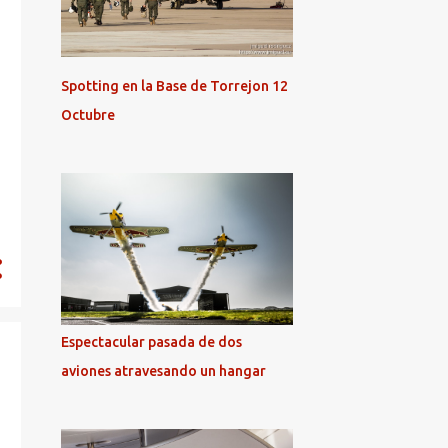
7
julio 2014
7
junio 2014
2
mayo 2014
Spotting en la Base de Torrejon 12
1
abril 2014
Octubre
4
marzo 2014
3
febrero 2014
5
enero 2014
60
2013
2
diciembre 2013
5
noviembre 2013
Espectacular pasada de dos
7
octubre 2013
aviones atravesando un hangar
7
agosto 2013
1
julio 2013