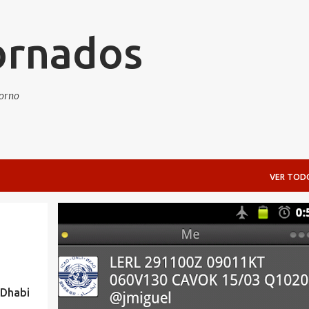
Ir al contenido principal
ornados
torno
VER TOD
 Dhabi