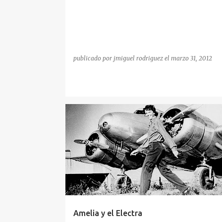
d
a
s
publicado por
jmiguel rodriguez
el
marzo 31, 2012
Amelia y el Electra