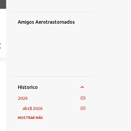
Amigos Aerotrastornados
Historico
1
2026
1
abril 2026
MOSTRAR MÁS
1
2025
1
enero 2025