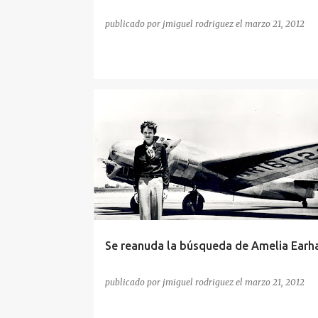
publicado por
jmiguel rodriguez
el
marzo 21, 2012
Se reanuda la búsqueda de Amelia Earh
publicado por
jmiguel rodriguez
el
marzo 21, 2012