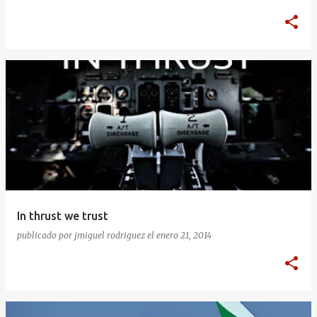
In thrust we trust
publicado por
jmiguel rodriguez
el
enero 21, 2014