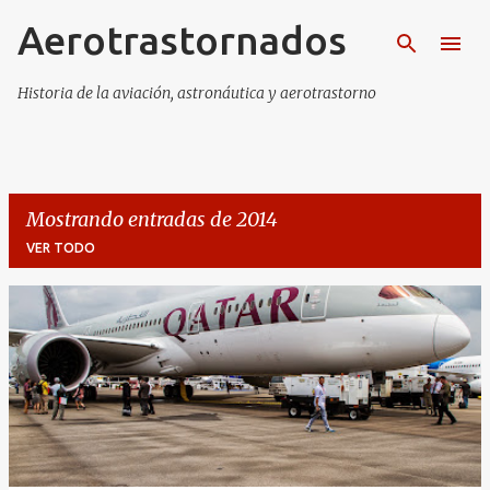
Aerotrastornados
Ir al contenido principal
Historia de la aviación, astronáutica y aerotrastorno
Mostrando entradas de 2014
VER TODO
E
n
t
r
a
d