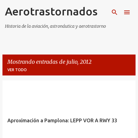
Aerotrastornados
Ir al contenido principal
Historia de la aviación, astronáutica y aerotrastorno
Mostrando entradas de julio, 2012
VER TODO
E
n
t
r
Aproximación a Pamplona: LEPP VOR A RWY 33
a
d